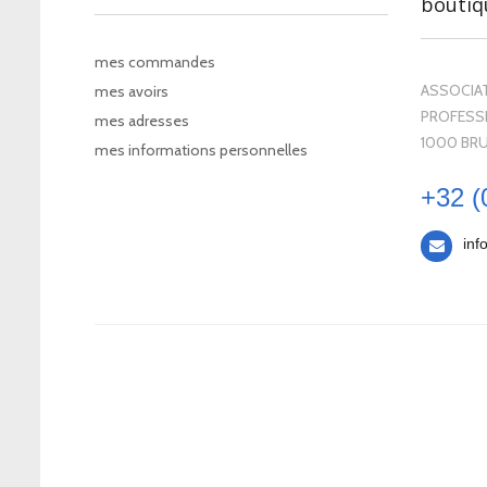
boutiq
mes commandes
ASSOCIAT
mes avoirs
PROFESSI
mes adresses
1000 BR
mes informations personnelles
+32 (
inf