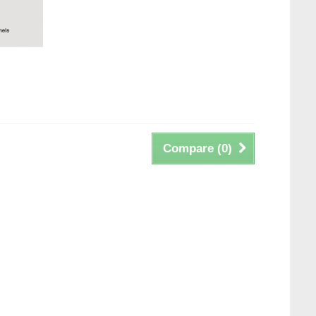
Compare (
0
)