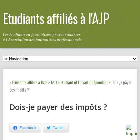
Etudiants affiliés à l'
Les étudiants en journalisme peuvent adhérer
à l'Association des journalistes professionnels
»
Etudiants affiliés à l'AJP
»
FAQ
»
Etudiant et travail indépendant
»
Dois-je payer
des impôts ?
Dois-je payer des impôts ?
Facebook
Twitter