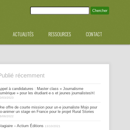
ACTUALITÉS
RESSOURCES
CONTACT
Publié récemment
ppel à candidatures : Master class « Journalisme
umérique » pour les étudiant·e·s et jeunes journalistes￼
0/03/2023
ne offre de courte mission pour un·e journaliste Mojo pour
o-animer un stage en France pour le projet Rural Stories
6/06/2022
tagiaire – Actium Éditions
13/10/2021