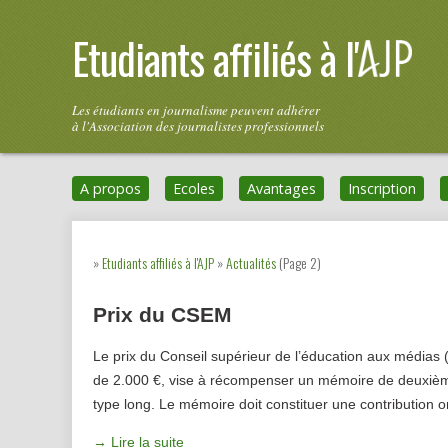
Etudiants affiliés à l'
Les étudiants en journalisme peuvent adhérer
à l'Association des journalistes professionnels
A propos
Ecoles
Avantages
Inscription
»
Etudiants affiliés à l'AJP
»
Actualités
(Page 2)
Prix du CSEM
Le prix du Conseil supérieur de l’éducation aux médias 
de 2.000 €, vise à récompenser un mémoire de deuxième
type long. Le mémoire doit constituer une contribution o
→ Lire la suite