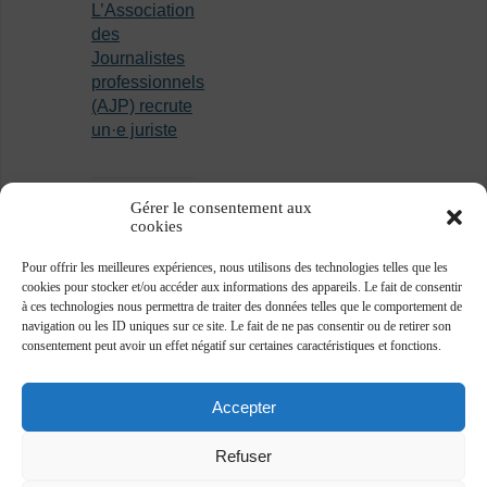
L’Association
des
Journalistes
professionnels
(AJP) recrute
un·e juriste
Gérer le consentement aux
cookies
Pour offrir les meilleures expériences, nous utilisons des technologies telles que les
cookies pour stocker et/ou accéder aux informations des appareils. Le fait de consentir
à ces technologies nous permettra de traiter des données telles que le comportement de
navigation ou les ID uniques sur ce site. Le fait de ne pas consentir ou de retirer son
consentement peut avoir un effet négatif sur certaines caractéristiques et fonctions.
Accepter
Refuser