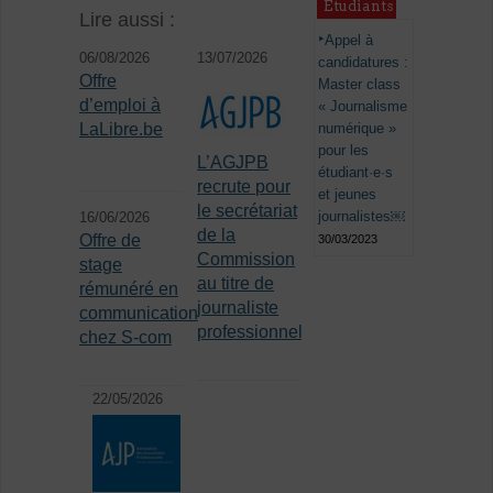
Étudiants
Lire aussi :
Appel à
06/08/2026
13/07/2026
candidatures :
Offre
Master class
d’emploi à
« Journalisme
numérique »
LaLibre.be
pour les
L’AGJPB
étudiant·e·s
recrute pour
et jeunes
le secrétariat
journalistes￼
16/06/2026
de la
Offre de
30/03/2023
Commission
stage
au titre de
rémunéré en
journaliste
communication
professionnel
chez S-com
22/05/2026