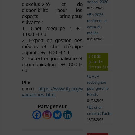
school 2026
d’exclusivité et de
01/06/2026
disponibilité pour les
En 2026,
experts principaux
renforcer le
suivants :
cœur du
1. Chef d’équipe : +/-
métier
1.000 H / J
06/01/2026
2. Expert en gestion des
médias et chef d’équipe
adjoint : +/- 800 H / J
Fonds
3. Expert en journalisme et
pour le
communication : +/- 800 H
journalisme
/ J
L’AJP
Plus
redésignée
d’info :
https://www.ifj.org/who/job-
pour gérer le
vacancies.html
Fonds
04/08/2026
Partagez sur
Et si on
creusait l’actu
18/05/2026