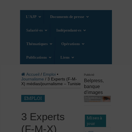
L’AJP
Documents de presse
Salarié·es
Indépendant·es
Thématiques
Opérations
Publications
Liens
Accueil
/
Emploi
•
Publicité
Journalisme
/ 3 Experts (F-M-
Belpress,
X) médias/journalisme – Tunisie
banque
d'images
EMPLOI
3 Experts
Mises à
jour
(F-M-X)