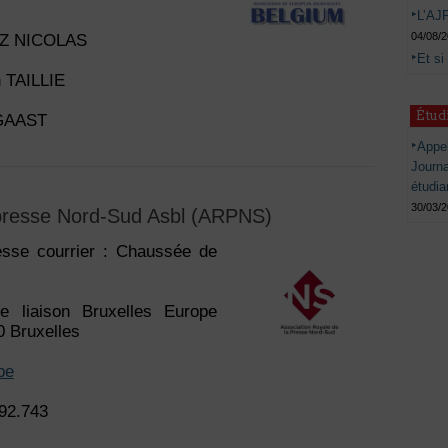
L’AJP
04/08/
EZ NICOLAS
Et si
n TAILLIE
Étud
RGAAST
Appel
Journ
étudia
30/03/
 presse Nord-Sud Asbl (ARPNS)
esse courrier : Chaussée de
 liaison Bruxelles Europe
 Bruxelles
be
392.743