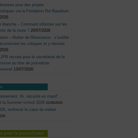
bourses pour des projets
listiques via la Fondation Roi Baudouin
/2026
e blanche – Comment informer sur les
nts de la route ?
20/07/2026
tation – Atelier de Résistance : s’outiller
éconstruire les critiques et y résister
/2026
JPB recrute pour le secrétariat de la
sion au titre de journaliste
sionnel
13/07/2026
ro
onnement, IA, sécurité en manif’…
ôt la Summer school 2026
01/06/2026
26, renforcer le cœur du métier
2026
s pour le journalisme