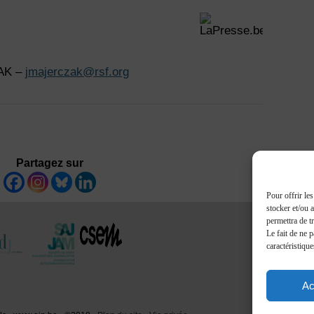
ZAK –
jmajerczak@rsf.org
Partagez sur
Pour offrir le
stocker et/ou 
permettra de t
Le fait de ne 
caractéristique
Ac