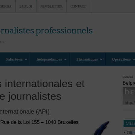
GENDA
EMPLOI
NEWSLETTER
CONTACT
rnalistes professionnels
nue
Salarié·es
Indépendant·es
Thématiques
Opérations
Publicité
 internationales et
Belpr
 journalistes
nternationale (API)
Rue de la Loi 155 – 1040 Bruxelles
Mise
Offr