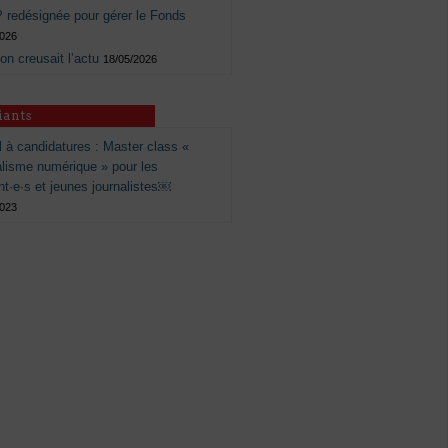
 redésignée pour gérer le Fonds
2026
 on creusait l’actu
18/05/2026
iants
 à candidatures : Master class «
alisme numérique » pour les
nt·e·s et jeunes journalistes￼
2023