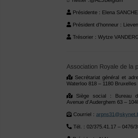
Twitter :@AEJBelgium
Présidente : Elena SANCH
Président d’honneur : Lieve
Trésorier : Wytze VANDE
Association Royale de la
Secrétariat général et adr
Waterloo 818 – 1180 Bruxelles
Siège social : Bureau de
Avenue d’Auderghem 63 – 1040
Courriel :
arpns31@skynet.
Tél. : 02/375.41.17 – 0476/