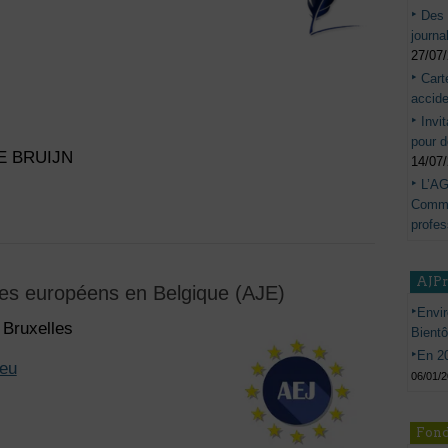
Des 
journa
27/07
Cart
accide
Invi
pour d
 DE BRUIJN
14/07
L’AG
Commis
profes
AJP
tes européens en Belgique (AJE)
Envir
 Bruxelles
Bient
En 20
.eu
06/01/
Fond