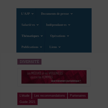
L’AJP
Documents de presse
Salarié·es
Indépendant·es
Thématiques
Opérations
Publications
Liens
DIVERSITÉ
L’étude
Les recommandations
Partenaires
Guide 2021