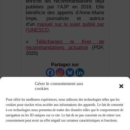
enrichit les recommandations déjà
publiées par l’AJP en 2018. Elle
bénéficie des apports d’Anne-Marie
Impe, journaliste et autrice
d’un
manuel sur le sujet publié par
l’UNESCO
.
»
Téléchargez le flyer de
recommandations actualisé
(PDF,
2020)
Partagez sur
Gérer le consentement aux
cookies
Pour offrir les meilleures expériences, nous utilisons des technologies telles que les
cookies pour stocker et/ou accéder aux informations des appareils. Le fait de consentir
à ces technologies nous permettra de traiter des données telles que le comportement de
navigation ou les ID uniques sur ce site. Le fait de ne pas consentir ou de retirer son
consentement peut avoir un effet négatif sur certaines caractéristiques et fonctions.