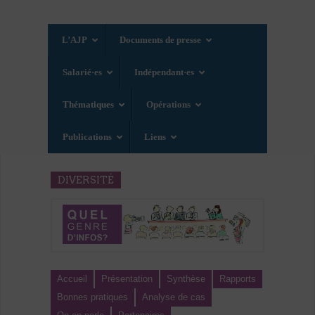
L’AJP
Documents de presse
Salarié·es
Indépendant·es
Thématiques
Opérations
Publications
Liens
DIVERSITÉ
Accueil
Présentation
Synthèse
Rapports
Bonnes pratiques
Analyse de cas