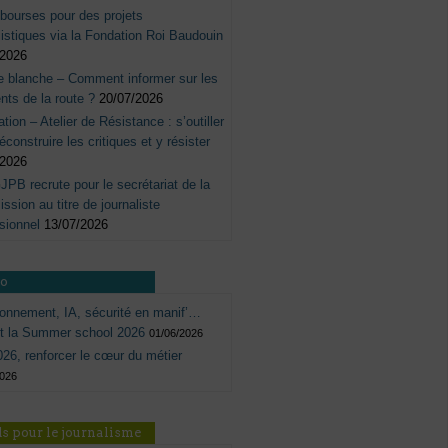
bourses pour des projets
listiques via la Fondation Roi Baudouin
/2026
e blanche – Comment informer sur les
nts de la route ?
20/07/2026
tation – Atelier de Résistance : s’outiller
éconstruire les critiques et y résister
/2026
JPB recrute pour le secrétariat de la
sion au titre de journaliste
sionnel
13/07/2026
ro
onnement, IA, sécurité en manif’…
ôt la Summer school 2026
01/06/2026
26, renforcer le cœur du métier
2026
s pour le journalisme