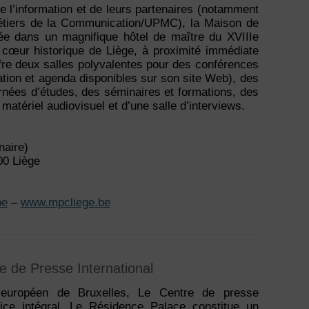
e l’information et de leurs partenaires (notamment
Métiers de la Communication/UPMC), la Maison de
lée dans un magnifique hôtel de maître du XVIIIe
e cœur historique de Liège, à proximité immédiate
ffre deux salles polyvalentes pour des conférences
ation et agenda disponibles sur son site Web), des
rnées d’études, des séminaires et formations, des
matériel audiovisuel et d’une salle d’interviews.
aire)
00 Liège
be
–
www.mpcliege.be
 de Presse International
 européen de Bruxelles, Le Centre de presse
vice intégral. Le Résidence Palace constitue un