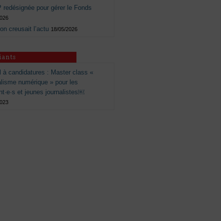
 redésignée pour gérer le Fonds
2026
 on creusait l’actu
18/05/2026
iants
 à candidatures : Master class «
alisme numérique » pour les
nt·e·s et jeunes journalistes￼
2023