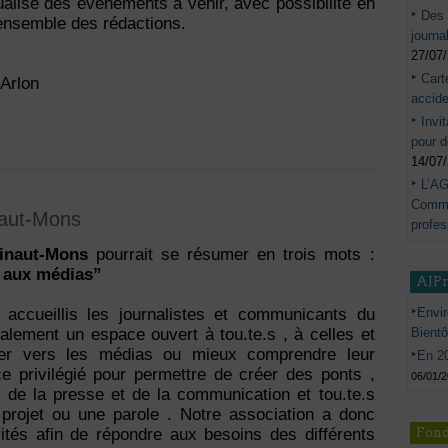
ualisé des événements à venir, avec possibilité en
Des 
’ensemble des rédactions.
journa
27/07
Cart
Arlon
accide
Invi
pour d
14/07
L’AG
Commis
naut-Mons
profes
inaut-Mons
pourrait se résumer en trois mots :
 aux médias”
AJP
Envir
 accueillis les journalistes et communicants du
Bient
galement un espace ouvert à tou.te.s , à celles et
er vers les médias ou mieux comprendre leur
En 20
ce privilégié pour permettre de créer des ponts ,
06/01/
rs de la presse et de la communication et tou.te.s
 projet ou une parole . Notre association a donc
Fond
ités afin de répondre aux besoins des différents