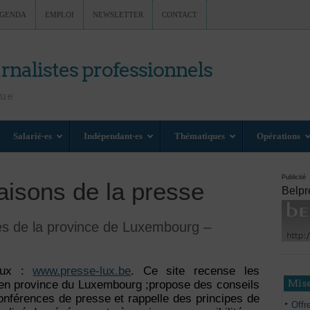
GENDA
EMPLOI
NEWSLETTER
CONTACT
rnalistes professionnels
nue
Salarié·es
Indépendant·es
Thématiques
Opérations
Publicité
aisons de la presse
Belpr
tes de la province de Luxembourg –
PLux :
www.presse-lux.be
. Ce site recense les
Mise
s en province du Luxembourg ;propose des conseils
onférences de presse et rappelle des principes de
Offr