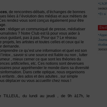
L’AJP
04/08/
nces
, de rencontres-débats, d’échanges de bonnes
Et si
ues liées à l’évolution des médias et aux métiers de
 Ces rendez-vous sont conçus également pour être
age.
Étud
ion
: rédiger un communiqué de presse, médiatiser
journalistes ? Notre Club est là pour vous aider à
Appel
vous guidant, pas à pas. Pour qui ? Le réseau
Journ
 projets, les artistes et toutes celles et ceux qui le
étudia
sur demande.
30/03/
omprendre ce qu’est une information et quel est son
l’intox , savoir si une source est fiable ou non , lutter
rumeur , mieux cerner ce que sont les théories du
gences artificielles, etc. Ces notions sont devenues
saires pour appréhender le monde dans sa diversité
 désinformation. Dans cette optique, nous organisons
s enfants , des ados et des adultes , sur simple
 déplacer ou vous accueillir chez nous !
TILLEUL, du lundi au jeudi , de 9h à17h, le