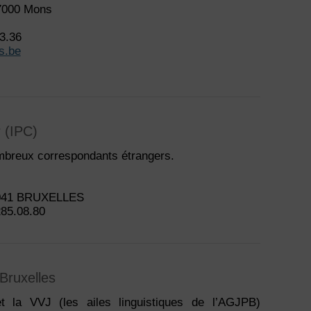
 7000 Mons
73.36
s.be
r (IPC)
ombreux correspondants étrangers.
 1041 BRUXELLES
285.08.80
Bruxelles
 la VVJ (les ailes linguistiques de l’AGJPB)