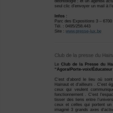
déontologie ; et un agenda act
seul clic d’envoyer un mail à l
Infos :
Parc des Expositions 3 – 6700 
Tél. : 0495/258.443
Site :
www.presse-lux.be
Club de la presse du Hai
Le
Club de la Presse du Ha
“Agora/Porte-voix/Éducateur
C’est d’abord le lieu où sont
Hainaut et d’ailleurs . C’est é
ceux qui veulent communiqu
fonctionnement . C’est l’espa
tisser des liens entre l’unive
ceux et celles qui portent un
imaginé 3 grands axes d’activ