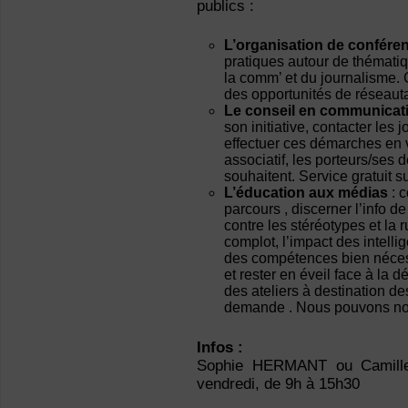
publics :
L’organisation de confére
pratiques autour de thématiq
la comm’ et du journalisme.
des opportunités de réseaut
Le conseil en communicat
son initiative, contacter les 
effectuer ces démarches en 
associatif, les porteurs/ses de
souhaitent. Service gratuit 
L’éducation aux médias
: c
parcours , discerner l’info de 
contre les stéréotypes et la 
complot, l’impact des intelli
des compétences bien néces
et rester en éveil face à la
des ateliers à destination de
demande . Nous pouvons nous
Infos :
Sophie HERMANT ou Camille 
vendredi, de 9h à 15h30