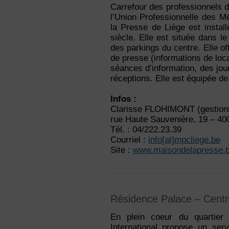
Carrefour des professionnels d
l’Union Professionnelle des 
la Presse de Liège est instal
siècle. Elle est située dans l
des parkings du centre. Elle o
de presse (informations de loc
séances d’information, des jou
réceptions. Elle est équipée de 
Infos :
Clarisse FLOHIMONT (gestionn
rue Haute Sauvenière, 19 – 40
Tél. : 04/222.23.39
Courriel :
info[at]mpcliege.be
Site :
www.maisondelapresse.
Résidence Palace – Centre
En plein coeur du quartier
International propose un ser