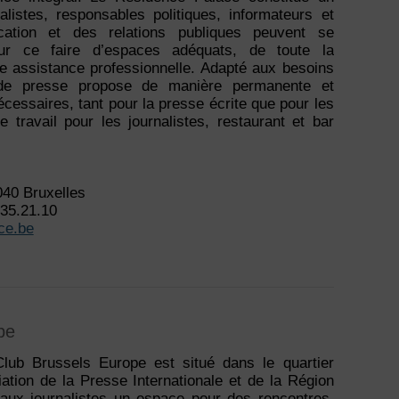
alistes, responsables politiques, informateurs et
cation et des relations publiques peuvent se
our ce faire d’espaces adéquats, de toute la
ne assistance professionnelle. Adapté aux besoins
e de presse propose de manière permanente et
nécessaires, tant pour la presse écrite que pour les
 travail pour les journalistes, restaurant et bar
040 Bruxelles
235.21.10
ace.be
pe
lub Brussels Europe est situé dans le quartier
iation de la Presse Internationale et de la Région
e aux journalistes un espace pour des rencontres,