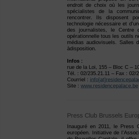
endroit de choix où les journ
spécialistes de la communi
rencontrer. Ils disposent p
technologie nécessaire et d’u
des journalistes, le Centr
opérationnelle tous les outils 
médias audiovisuels. Salles de
àdisposition.
Infos :
rue de la Loi, 155 – Bloc C – 1
Tél. : 02/235.21.11 – Fax : 02/
Courriel :
info[at]residencepal
Site :
www.residencepalace.be
Press Club Brussels Euro
Inauguré en 2011, le Press C
européen. Initiative de l’Assoc
de Bruxelles-Capitale, il offr