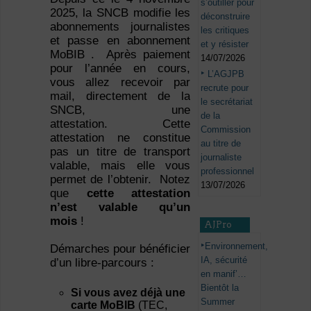
s’outiller pour
2025, la SNCB modifie les
déconstruire
abonnements journalistes
les critiques
et passe en abonnement
et y résister
MoBIB . Après paiement
14/07/2026
pour l’année en cours,
L’AGJPB
vous allez recevoir par
recrute pour
mail, directement de la
le secrétariat
SNCB, une
de la
attestation. Cette
Commission
attestation ne constitue
au titre de
pas un titre de transport
journaliste
valable, mais elle vous
professionnel
permet de l’obtenir. Notez
13/07/2026
que
cette attestation
n’est valable qu’un
mois
!
AJPro
Environnement,
Démarches pour bénéficier
IA, sécurité
d’un libre-parcours :
en manif’…
Bientôt la
Si vous avez déjà une
Summer
carte MoBIB
(TEC,