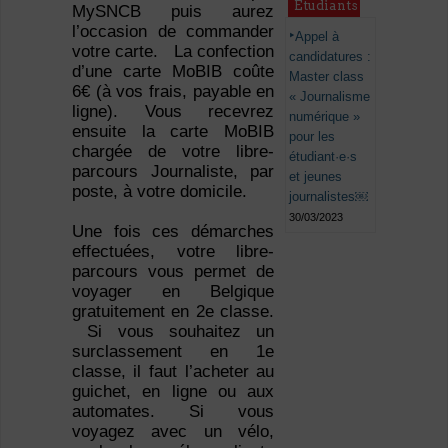
Étudiants
MySNCB puis aurez
l’occasion de commander
Appel à
votre carte. La confection
candidatures :
d’une carte MoBIB coûte
Master class
6€ (à vos frais, payable en
« Journalisme
ligne). Vous recevrez
numérique »
ensuite la carte MoBIB
pour les
chargée de votre libre-
étudiant·e·s
parcours Journaliste, par
et jeunes
poste, à votre domicile.
journalistes￼
30/03/2023
Une fois ces démarches
effectuées, votre libre-
parcours vous permet de
voyager en Belgique
gratuitement en 2
e
classe.
Si vous souhaitez un
surclassement en 1
e
classe, il faut l’acheter au
guichet, en ligne ou aux
automates. Si vous
voyagez avec un vélo,