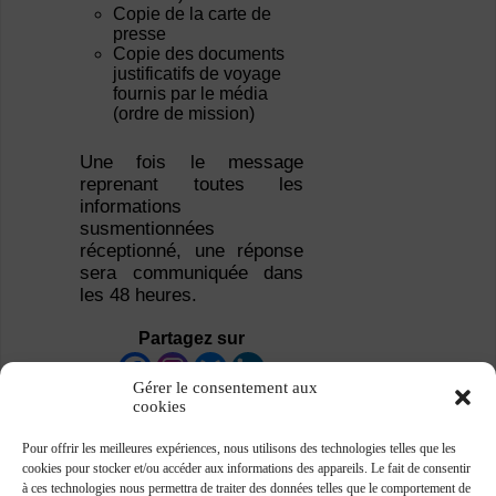
Copie de la carte de
presse
Copie des documents
justificatifs de voyage
fournis par le média
(ordre de mission)
Une fois le message
reprenant toutes les
informations
susmentionnées
réceptionné, une réponse
sera communiquée dans
les 48 heures.
Partagez sur
Gérer le consentement aux
cookies
Pour offrir les meilleures expériences, nous utilisons des technologies telles que les
cookies pour stocker et/ou accéder aux informations des appareils. Le fait de consentir
à ces technologies nous permettra de traiter des données telles que le comportement de