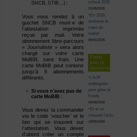
school 2026
SNCB, STIB…) :
01/06/2026
En 2026,
Vous vous rendez à un
renforcer le
guichet SNCB muni·e de
cœur du
l’attestation imprimée
métier
reçue par mail. Votre
06/01/2026
abonnement libre-parcours
« Journaliste » sera alors
chargé sur votre carte
Fonds
MoBIB, sans frais. Une
pour le
carte MoBIB peut contenir
journalisme
jusqu’à 6 abonnements
différents.
L’AJP
redésignée
pour gérer le
Si vous n’avez pas de
Fonds
carte MoBIB
:
04/08/2026
Et si on
Vous devez la commander
creusait l’actu
via le code ‘voucher’ et le
lien qui se trouvent sur
18/05/2026
l’attestation. Vous devez
d’abord créer un compte