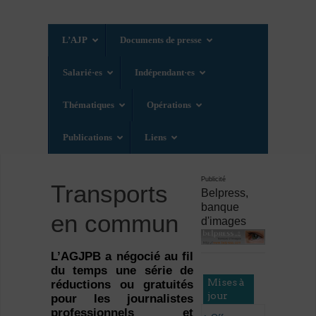
L’AJP
Documents de presse
Salarié·es
Indépendant·es
Thématiques
Opérations
Publications
Liens
Publicité
Transports
Belpress,
banque
en commun
d'images
L’AGJPB a négocié au fil
du temps une série de
Mises à
réductions ou gratuités
jour
pour les journalistes
professionnels et