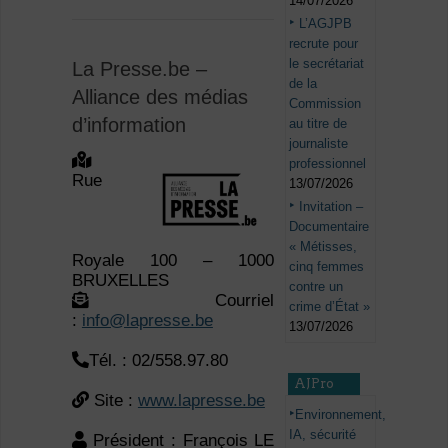
14/07/2026
L’AGJPB
recrute pour
le secrétariat
La Presse.be –
de la
Alliance des médias
Commission
d’information
au titre de
journaliste
professionnel
Rue
13/07/2026
Invitation –
Documentaire
« Métisses,
Royale 100 – 1000
cinq femmes
BRUXELLES
contre un
Courriel
crime d’État »
:
info@lapresse.be
13/07/2026
Tél. : 02/558.97.80
AJPro
Site :
www.lapresse.be
Environnement,
IA, sécurité
Président : François LE