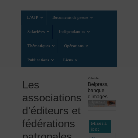
L’AJP
Documents de presse
Salarié·es
Indépendant·es
Thématiques
Opérations
Publications
Liens
Publicité
Les
Belpress,
banque
associations
d'images
d’éditeurs et
fédérations
Mises à
jour
patronales