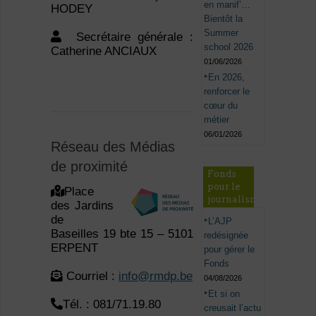
en manif’…
HODEY
Bientôt la
Summer
Secrétaire générale :
school 2026
Catherine ANCIAUX
01/06/2026
En 2026,
renforcer le
cœur du
métier
06/01/2026
Réseau des Médias
de proximité
Fonds
pour le
Place
journalisme
des Jardins
de
L’AJP
Baseilles 19 bte 15 – 5101
redésignée
ERPENT
pour gérer le
Fonds
Courriel :
info@rmdp.be
04/08/2026
Et si on
Tél. : 081/71.19.80
creusait l’actu