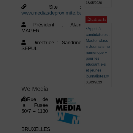
18/05/2026
Site :
www.mediasdeproximite.be
Étudiants
Président : Alain
Appel à
MAGER
candidatures :
Master class
Directrice : Sandrine
« Journalisme
SEPUL
numérique »
pour les
étudiant·e·s
et jeunes
journalistes￼
30/03/2023
We Media
Rue de
la Fusée
50/7 – 1130
BRUXELLES