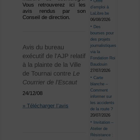
Offre
Vous retrouverez ici les
d’emploi à
avis rendus par son
LaLibre.be
Conseil de direction.
06/08/2026
Des
bourses pour
des projets
journalistiques
Avis du bureau
via la
exécutif de l’AJP relatif
Fondation Roi
à la plainte de la Ville
Baudouin
27/07/2026
de Tournai contre
Le
Carte
Courrier de l’Escaut
blanche –
Comment
24/12/08
informer sur
les accidents
» Télécharger l’avis
de la route ?
20/07/2026
Invitation –
Atelier de
Résistance :