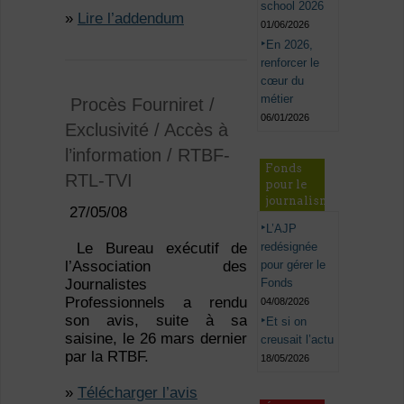
school 2026
»
Lire l’addendum
01/06/2026
En 2026,
renforcer le
cœur du
métier
Procès Fourniret /
06/01/2026
Exclusivité / Accès à
l’information / RTBF-
Fonds
RTL-TVI
pour le
journalisme
27/05/08
L’AJP
redésignée
Le Bureau exécutif de
pour gérer le
l’Association des
Fonds
Journalistes
Professionnels a rendu
04/08/2026
son avis, suite à sa
Et si on
saisine, le 26 mars dernier
creusait l’actu
par la RTBF.
18/05/2026
»
Télécharger l’avis