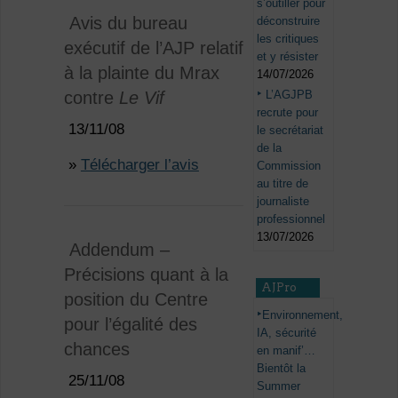
s’outiller pour
Avis du bureau
déconstruire
les critiques
exécutif de l’AJP relatif
et y résister
à la plainte du Mrax
14/07/2026
L’AGJPB
contre
Le Vif
recrute pour
13/11/08
le secrétariat
de la
»
Télécharger l’avis
Commission
au titre de
journaliste
professionnel
13/07/2026
Addendum –
Précisions quant à la
AJPro
position du Centre
Environnement,
pour l’égalité des
IA, sécurité
chances
en manif’…
Bientôt la
25/11/08
Summer