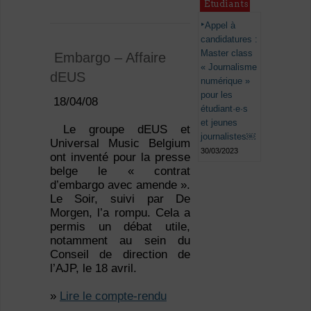
Étudiants
Appel à
candidatures :
Master class
Embargo – Affaire
« Journalisme
dEUS
numérique »
pour les
18/04/08
étudiant·e·s
et jeunes
Le groupe dEUS et
journalistes￼
Universal Music Belgium
30/03/2023
ont inventé pour la presse
belge le « contrat
d’embargo avec amende ».
Le Soir, suivi par De
Morgen, l’a rompu. Cela a
permis un débat utile,
notamment au sein du
Conseil de direction de
l’AJP, le 18 avril.
»
Lire le compte-rendu