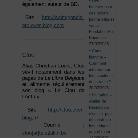
Des
également auteur de BD.
bourses pour
des projets
 Site :
http://salmigondis-
journalistiques
etc.over-blog.com
via la
Fondation Roi
Baudouin
27/07/2026
Carte
Clou
blanche –
Comment
Alias Christian Louis, Clou
informer sur
sévit notamment dans les
les accidents
pages de
La Libre Belgique
de la route ?
et alimente régulièrement
20/07/2026
son blog « Le Clou de
Invitation –
l’Actu »
Atelier de
Résistance :
 Site :
http://clou.over-
s’outiller pour
blog.fr/
déconstruire
 Courriel :
les critiques
et y résister
clou[at]tele2allin.be