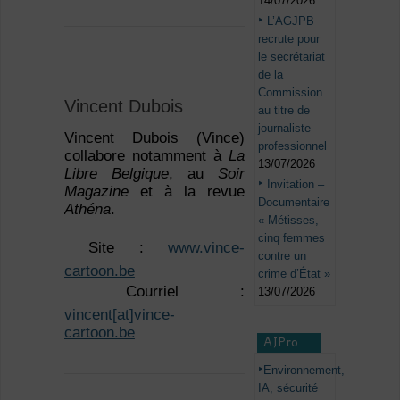
14/07/2026
L’AGJPB
recrute pour
le secrétariat
de la
Commission
Vincent Dubois
au titre de
journaliste
Vincent Dubois (Vince)
professionnel
collabore notamment à
La
13/07/2026
Libre Belgique
, au
Soir
Invitation –
Magazine
et à la revue
Documentaire
Athéna
.
« Métisses,
cinq femmes
 Site :
www.vince-
contre un
cartoon.be
crime d’État »
 Courriel :
13/07/2026
vincent[at]vince-
cartoon.be
AJPro
Environnement,
IA, sécurité