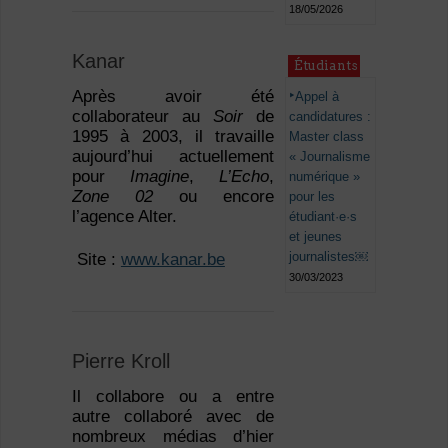
18/05/2026
Kanar
Étudiants
Après avoir été
Appel à
collaborateur au
Soir
de
candidatures :
1995 à 2003, il travaille
Master class
aujourd’hui actuellement
« Journalisme
pour
Imagine
,
L’Echo
,
numérique »
Zone 02
ou encore
pour les
l’agence Alter.
étudiant·e·s
et jeunes
journalistes￼
 Site :
www.kanar.be
30/03/2023
Pierre Kroll
Il collabore ou a entre
autre collaboré avec de
nombreux médias d’hier