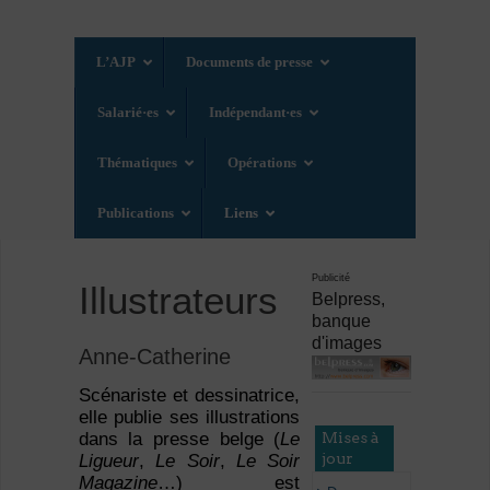
L’AJP
Documents de presse
Salarié·es
Indépendant·es
Thématiques
Opérations
Publications
Liens
Publicité
Illustrateurs
Belpress,
banque
d'images
Anne-Catherine
Scénariste et dessinatrice,
elle publie ses illustrations
Mises à
dans la presse belge (
Le
jour
Ligueur
,
Le Soir
,
Le Soir
Magazine
…) est