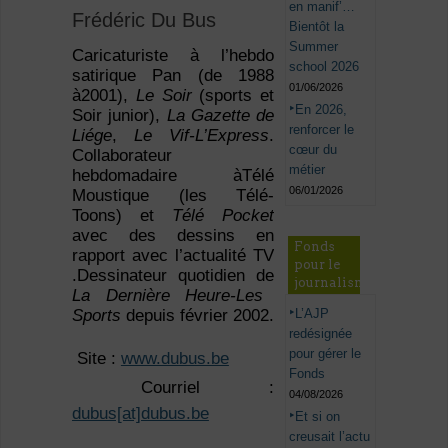
en manif’…
Frédéric Du Bus
Bientôt la
Summer
Caricaturiste à l’hebdo
school 2026
satirique Pan (de 1988
01/06/2026
à2001),
Le Soir
(sports et
En 2026,
Soir junior),
La Gazette de
renforcer le
Liége
,
Le Vif-L’Express
.
cœur du
Collaborateur
métier
hebdomadaire àTélé
06/01/2026
Moustique (les Télé-
Toons) et
Télé Pocket
avec des dessins en
Fonds
rapport avec l’actualité TV
pour le
.Dessinateur quotidien de
journalisme
La Dernière Heure-Les
L’AJP
Sports
depuis février 2002.
redésignée
pour gérer le
 Site :
www.dubus.be
Fonds
 Courriel :
04/08/2026
dubus[at]dubus.be
Et si on
creusait l’actu