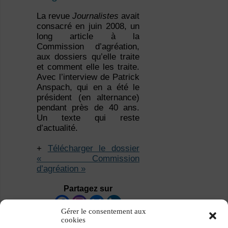
La revue
Journalistes
avait
consacré en juin 2008, un
long article à la
Commission d’agréation,
aux dossiers qu’elle traite
et comment elle les traite.
Avec l’interview de Patrick
Anspach, qui en a été le
président (en alternance)
pendant près de 40 ans.
Un texte qui reste
d’actualité.
+
Télécharger le dossier
« Commission
d’agréation »
Partagez sur
Gérer le consentement aux
cookies