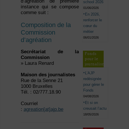
d’agréation de première
school 2026
instance qui se compose
01/06/2026
comme suit :
En 2026,
renforcer le
Composition de la
cœur du
Commission
métier
06/01/2026
d’agréation
Secrétariat de la
Fonds
Commission
pour le
» Laura Renard
journalisme
L’AJP
Maison des journalistes
redésignée
Rue de la Senne 21
pour gérer le
1000 Bruxelles
Fonds
Tél. : 02/777.18.90
04/08/2026
Et si on
Courriel
creusait l’actu
:
agreation[at]ajp.be
18/05/2026