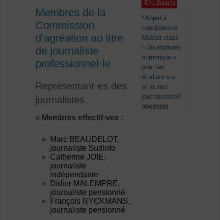
Étudiants
Membres de la
Appel à
Commission
candidatures :
d’agréation au titre
Master class
« Journalisme
de journaliste
numérique »
professionnel·le
pour les
étudiant·e·s
Représentant·es des
et jeunes
journalistes￼
journalistes
30/03/2023
»
Membres effectif·ves :
Marc BEAUDELOT,
journaliste SudInfo
Catherine JOIE,
journaliste
indépendante
Didier MALEMPRE,
journaliste pensionné
François RYCKMANS,
journaliste pensionné