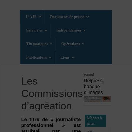
L’AJP
Documents de presse
Salarié·es
Indépendant·es
Thématiques
Opérations
Publications
Liens
Publicité
Les
Belpress,
banque
Commissions
d'images
d’agréation
Mises à
Le titre de « journaliste
jour
professionnel » est
attribué par une