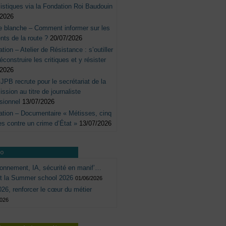
listiques via la Fondation Roi Baudouin
/2026
e blanche – Comment informer sur les
nts de la route ?
20/07/2026
tation – Atelier de Résistance : s’outiller
éconstruire les critiques et y résister
/2026
JPB recrute pour le secrétariat de la
sion au titre de journaliste
sionnel
13/07/2026
tation – Documentaire « Métisses, cinq
s contre un crime d’État »
13/07/2026
ro
onnement, IA, sécurité en manif’…
ôt la Summer school 2026
01/06/2026
26, renforcer le cœur du métier
2026