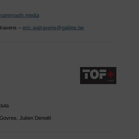
mammouth.media
alravens –
eric.walravens@galilee.be
Soula
Govres, Julien Denoël