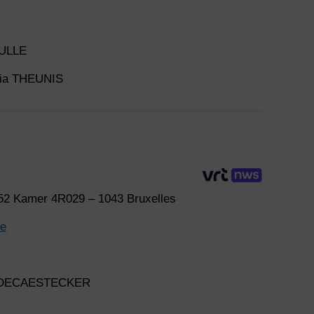
RULLE
itia THEUNIS
52 Kamer 4R029 – 1043 Bruxelles
be
ht DECAESTECKER