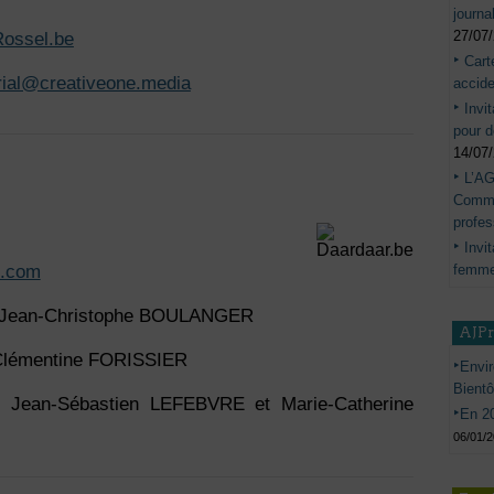
journa
27/07
ossel.be
Cart
orial@creativeone.media
accide
Invi
pour d
14/07
L’AG
Commis
profes
Invi
femme
e.com
n : Jean-Christophe BOULANGER
AJP
: Clémentine FORISSIER
Envir
Bient
: Jean-Sébastien LEFEBVRE et Marie-Catherine
En 20
06/01/