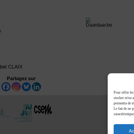
e
abel CLAIX
Partagez sur
Pour offrir le
stocker et/ou 
permettra de t
Le fait de ne 
caractéristique
Ac