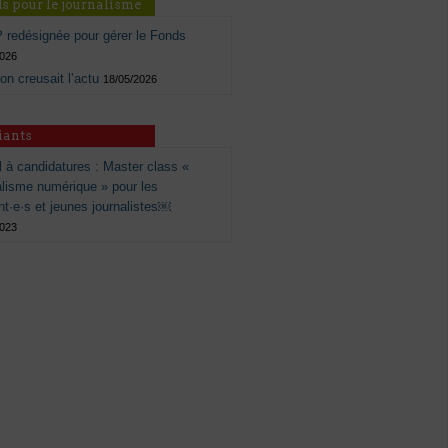
s pour le journalisme
 redésignée pour gérer le Fonds
2026
 on creusait l’actu
18/05/2026
iants
 à candidatures : Master class «
alisme numérique » pour les
nt·e·s et jeunes journalistes￼
2023