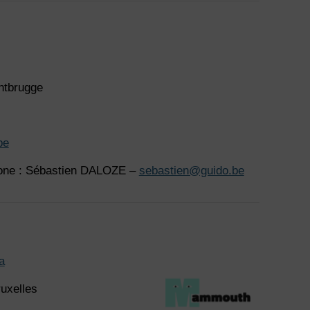
ntbrugge
be
hone : Sébastien DALOZE –
sebastien@guido.be
a
uxelles