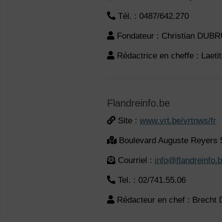
Tél. : 0487/642.270
Fondateur : Christian DUB
Rédactrice en cheffe : Laet
Flandreinfo.be
Site :
www.vrt.be/vrtnws/fr
Boulevard Auguste Reyers 
Courriel :
info@flandreinfo.
Tel. : 02/741.55.06
Rédacteur en chef : Brec