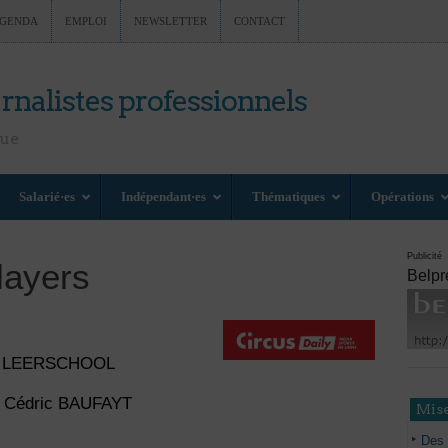
GENDA
EMPLOI
NEWSLETTER
CONTACT
rnalistes professionnels
nue
Salarié·es
Indépendant·es
Thématiques
Opérations
Publicité
layers
Belpr
rre LEERSCHOOL
 : Cédric BAUFAYT
Mise
Des 