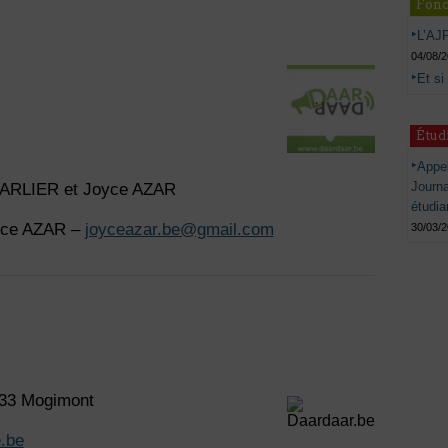
Fond
L’AJP
04/08/
Et si
Étud
Appel
Journ
CHARLIER et Joyce AZAR
étudia
oyce AZAR –
joyceazar.be@gmail.com
30/03/
833 Mogimont
.be