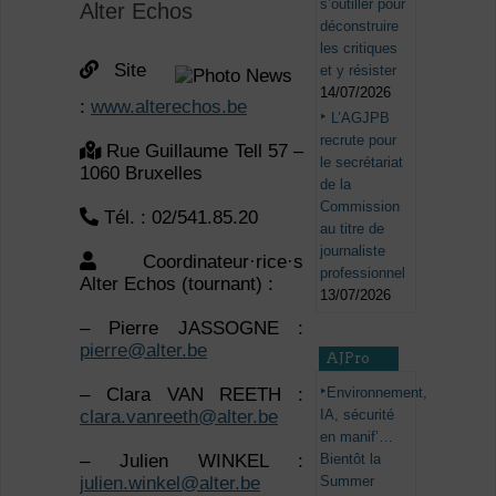
s’outiller pour
Alter Echos
déconstruire
les critiques
Site
et y résister
14/07/2026
:
www.alterechos.be
L’AGJPB
recrute pour
Rue Guillaume Tell 57 –
le secrétariat
1060 Bruxelles
de la
Commission
Tél. : 02/541.85.20
au titre de
journaliste
Coordinateur·rice·s
professionnel
Alter Echos (tournant) :
13/07/2026
– Pierre JASSOGNE :
pierre@alter.be
AJPro
Environnement,
– Clara VAN REETH :
IA, sécurité
clara.vanreeth@alter.be
en manif’…
Bientôt la
– Julien WINKEL :
Summer
julien.winkel@alter.be