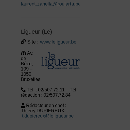
Ligueur (Le)
Site :
www.leligueur.be
Av.
de
Béco,
109 –
1050
Bruxelles
Tél. : 02/507.72.11 – Tél.
rédaction : 02/507.72.84
Rédacteur en chef :
Thierry DUPIEREUX –
t.dupiereux@leligueur.be
Médor