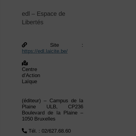
edl – Espace de
Libertés
Site :
https://edl.laicite.be/
Centre
d’Action Laïque (éditeur) –
Campus de la Plaine ULB,
CP236 Boulevard de la
Plaine – 1050 Bruxelles
Tél. : 02/627.68.60
Secrétaire de rédaction
: Amélie DOGOT –
Amelie.Dogot@laicite.net