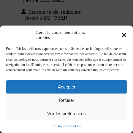
Communication &
rédaction : Lilou
TOURNEUR Grégory
MAZUÉ
Gérer le consentement aux
cookies
Pour offrir les meilleures expériences, nous utilisons des technologies telles que les
Regards
cookies pour stocker et/ou accéder aux informations des appareils. Le fait de consentir
à ces technologies nous permettra de traiter des données telles que le comportement de
navigation ou les ID uniques sur ce site. Le fait de ne pas consentir ou de retirer son
consentement peut avoir un effet négatif sur certaines caractéristiques et fonctions.
Revue du Centre
communautaire laïc juif –
David Susskind
Accepter
Site :
Refuser
Voir les préférences
www.cclj.be/regards
Politique de cookies
Rue de l’Hôtel des