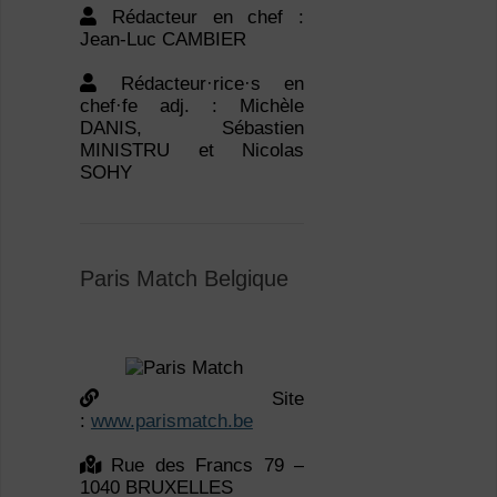
chef·fe adj. : Michèle
DANIS, Sébastien
MINISTRU et Nicolas
SOHY
Paris Match Belgique
Site
:
www.parismatch.be
Rue des Francs 79 –
1040 BRUXELLES
Tél. red. : 02/211.29.40
– Tél. red. Web :
02/211.29.40