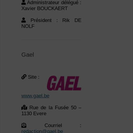
NOLF
Gael
Site :
www.gael.be
Rue de la Fusée 50 –
1130 Evere
Courriel :
redaction@gael.be
Tél. red. : 02/702.47.67
Rédactrice en cheffe :