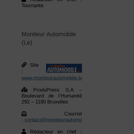
Moniteur Automobile
(Le)
Site
:
www.moniteurautomobile.be
ProduPress S.A –
Boulevard de l’Humanité
292 – 1190 Bruxelles
Courriel
:
contact@moniteurautomobile.be
Rédacteur en chef :
Xavier DAFFE –
xdaffe@moniteurautomobile.be