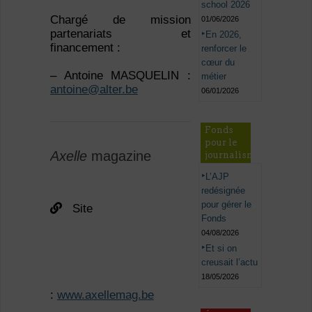
school 2026
Chargé de mission
01/06/2026
partenariats et
En 2026,
financement :
renforcer le
cœur du
– Antoine MASQUELIN :
métier
antoine@alter.be
06/01/2026
Fonds
pour le
Axelle
magazine
journalisme
L’AJP
redésignée
pour gérer le
Site
Fonds
04/08/2026
Et si on
creusait l’actu
18/05/2026
:
www.axellemag.be