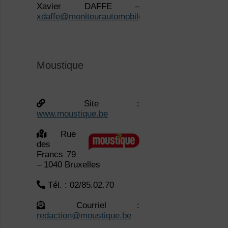
Moustique
Site :
www.moustique.be
Rue
des
Francs 79
– 1040 Bruxelles
Tél. : 02/85.02.70
Courriel :
redaction@moustique.be
Rédacteur en chef :
Jean-Luc CAMBIER
Rédacteur·rice·s en