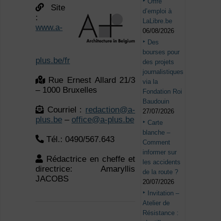
Offre
Site
d’emploi à
:
LaLibre.be
www.a-
06/08/2026
Des
bourses pour
plus.be/fr
des projets
journalistiques
Rue Ernest Allard 21/3
via la
– 1000 Bruxelles
Fondation Roi
Baudouin
Courriel :
redaction@a-
27/07/2026
plus.be
–
office@a-plus.be
Carte
blanche –
Tél.: 0490/567.643
Comment
informer sur
Rédactrice en cheffe et
les accidents
directrice: Amaryllis
de la route ?
JACOBS
20/07/2026
Invitation –
Atelier de
Résistance :