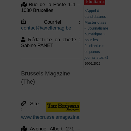
Étudiants
Rue de la Poste 111 –
1030 Bruxelles
Appel à
candidatures :
Courriel :
Master class
contact@axellemag.be
« Journalisme
numérique »
Rédactrice en cheffe :
pour les
Sabine PANET
étudiant·e·s
et jeunes
journalistes￼
30/03/2023
Brussels Magazine
(The)
Site
:
www.thebrusselsmagazine.be
Avenue Albert 271 –