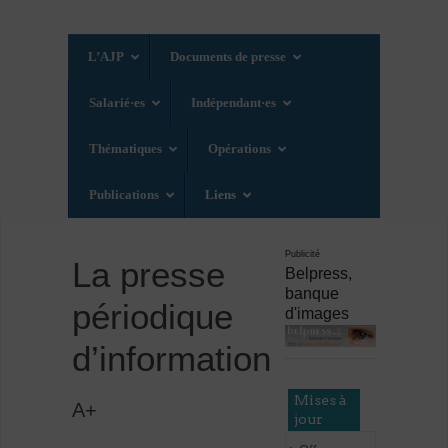
L’AJP
Documents de presse
Salarié·es
Indépendant·es
Thématiques
Opérations
Publications
Liens
Publicité
La presse
Belpress,
banque
périodique
d'images
d’information
Mises à
A+
jour