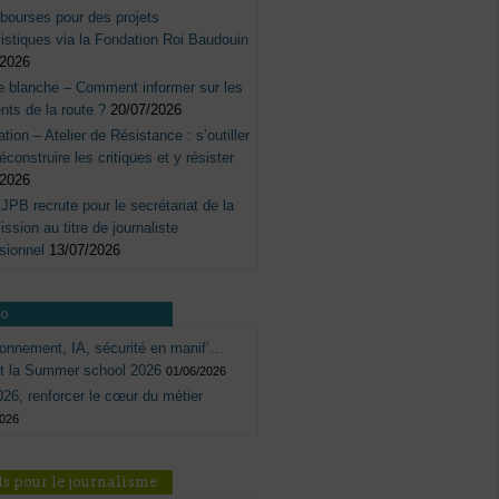
bourses pour des projets
listiques via la Fondation Roi Baudouin
/2026
e blanche – Comment informer sur les
nts de la route ?
20/07/2026
tation – Atelier de Résistance : s’outiller
éconstruire les critiques et y résister
/2026
JPB recrute pour le secrétariat de la
sion au titre de journaliste
sionnel
13/07/2026
ro
onnement, IA, sécurité en manif’…
ôt la Summer school 2026
01/06/2026
26, renforcer le cœur du métier
2026
s pour le journalisme