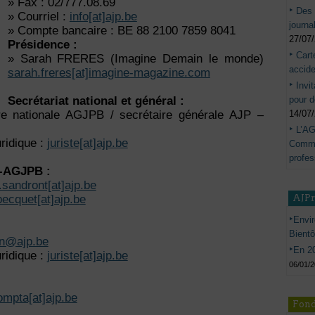
» Fax : 02/777.08.69
Des 
» Courriel :
info[at]ajp.be
journa
» Compte bancaire : BE 88 2100 7859 8041
27/07
Présidence :
Cart
» Sarah FRERES (Imagine Demain le monde)
accide
sarah.freres[at]imagine-magazine.com
Invi
pour d
Secrétariat national et général :
14/07
re nationale AGJPB / secrétaire générale AJP –
L’AG
uridique :
juriste[at]ajp.be
Commis
profes
P-AGJPB :
.sandront[at]ajp.be
AJP
pecquet[at]ajp.be
Envir
Bient
sen@ajp.be
En 20
uridique :
juriste[at]ajp.be
06/01/
ompta[at]ajp.be
Fond