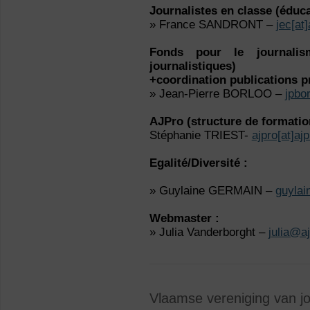
Journalistes en classe (éduc
» France SANDRONT –
jec[at]
Fonds pour le journalis
journalistiques)
+coordination publications p
» Jean-Pierre BORLOO –
jpbor
AJPro (structure de formatio
Stéphanie TRIEST-
ajpro[at]aj
Egalité/Diversité :
» Guylaine GERMAIN –
guylai
Webmaster :
» Julia Vanderborght –
julia@a
Vlaamse vereniging van jo