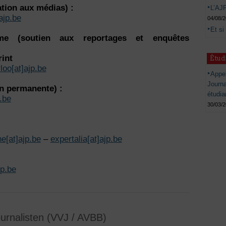
ation aux médias) :
L’AJP
ajp.be
04/08/
Et si
me (soutien aux reportages et enquêtes
rint
Étud
loo[at]ajp.be
Appel
Journ
n permanente) :
étudia
p.be
30/03/
ne[at]ajp.be
–
expertalia[at]ajp.be
jp.be
urnalisten (VVJ / AVBB)