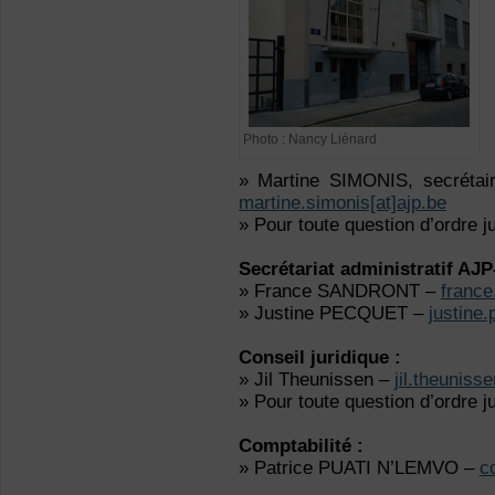
Photo : Nancy Liénard
» Martine SIMONIS, secrétai
martine.simonis[at]ajp.be
» Pour toute question d’ordre j
Secrétariat administratif AJ
» France SANDRONT –
france
» Justine PECQUET –
justine.
Conseil juridique :
» Jil Theunissen –
jil.theunis
» Pour toute question d’ordre j
Comptabilité :
» Patrice PUATI N’LEMVO –
c