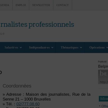
GENDA
EMPLOI
NEWSLETTER
CONTACT
rnalistes professionnels
nue
Salarié·es
Indépendant·es
Thématiques
Opérations
Publicité
Belpr
P
Coordonnées
» Adresse : Maison des journalistes, Rue de la
Mise
Senne 21 – 1000 Bruxelles
» Tél. :
02/777.08.60
Offr