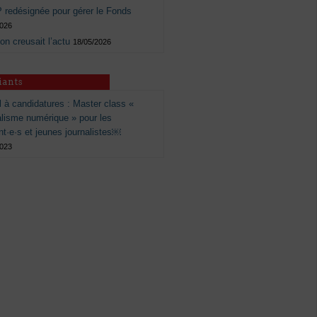
 redésignée pour gérer le Fonds
2026
 on creusait l’actu
18/05/2026
iants
 à candidatures : Master class «
alisme numérique » pour les
nt·e·s et jeunes journalistes￼
2023