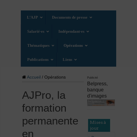
L’AJP
Documents de presse
Salarié·es
Indépendant·es
Thématiques
Opérations
Publications
Liens
Accueil
/ Opérations
Publicité
Belpress,
banque
AJPro, la
d'images
formation
permanente
Mises à
jour
en