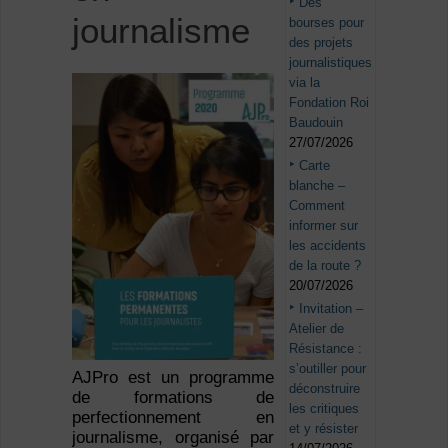
Des
journalisme
bourses pour
des projets
journalistiques
via la
Fondation Roi
Baudouin
27/07/2026
Carte
blanche –
Comment
informer sur
les accidents
de la route ?
20/07/2026
Invitation –
Atelier de
Résistance :
s’outiller pour
AJPro est un programme
déconstruire
de formations de
les critiques
perfectionnement en
et y résister
journalisme, organisé par