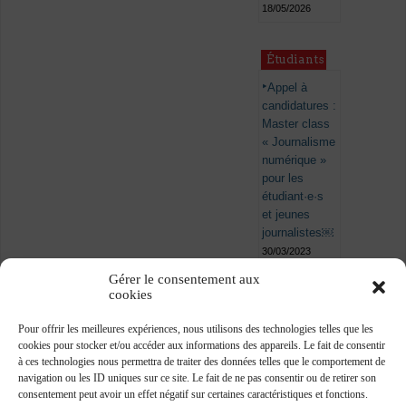
18/05/2026
Étudiants
Appel à
candidatures :
Master class
« Journalisme
numérique »
pour les
étudiant·e·s
et jeunes
journalistes￼
30/03/2023
Gérer le consentement aux
cookies
Pour offrir les meilleures expériences, nous utilisons des technologies telles que les
cookies pour stocker et/ou accéder aux informations des appareils. Le fait de consentir
à ces technologies nous permettra de traiter des données telles que le comportement de
navigation ou les ID uniques sur ce site. Le fait de ne pas consentir ou de retirer son
consentement peut avoir un effet négatif sur certaines caractéristiques et fonctions.