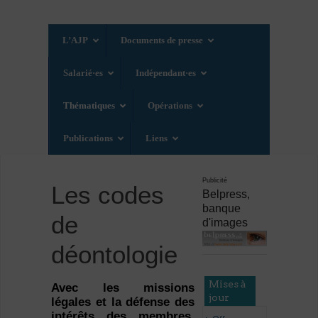
L’AJP
Documents de presse
Salarié·es
Indépendant·es
Thématiques
Opérations
Publications
Liens
Publicité
Les codes
Belpress,
banque
de
d'images
déontologie
Mises à
Avec les missions
jour
légales et la défense des
intérêts des membres,