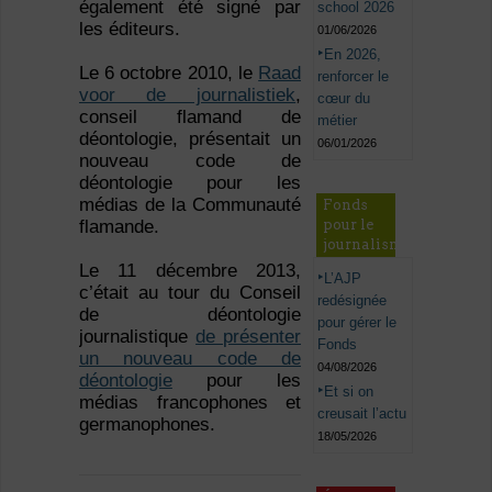
également été signé par
school 2026
les éditeurs.
01/06/2026
En 2026,
Le 6 octobre 2010, le
Raad
renforcer le
voor de journalistiek
,
cœur du
conseil flamand de
métier
déontologie, présentait un
06/01/2026
nouveau code de
déontologie pour les
médias de la Communauté
Fonds
pour le
flamande.
journalisme
Le 11 décembre 2013,
L’AJP
c’était au tour du Conseil
redésignée
de déontologie
pour gérer le
journalistique
de présenter
Fonds
un nouveau code de
04/08/2026
déontologie
pour les
Et si on
médias francophones et
creusait l’actu
germanophones.
18/05/2026