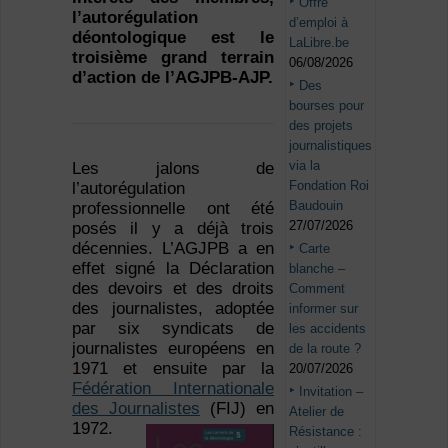
Offre
l’autorégulation
d’emploi à
déontologique est le
LaLibre.be
troisième grand terrain
06/08/2026
d’action de l’AGJPB-AJP.
Des
bourses pour
des projets
journalistiques
via la
Les jalons de
Fondation Roi
l’autorégulation
Baudouin
professionnelle ont été
27/07/2026
posés il y a déjà trois
décennies. L’AGJPB a en
Carte
effet signé la Déclaration
blanche –
des devoirs et des droits
Comment
des journalistes, adoptée
informer sur
par six syndicats de
les accidents
journalistes européens en
de la route ?
1971 et ensuite par la
20/07/2026
Fédération Internationale
Invitation –
des Journalistes
(FIJ) en
Atelier de
1972.
Résistance :