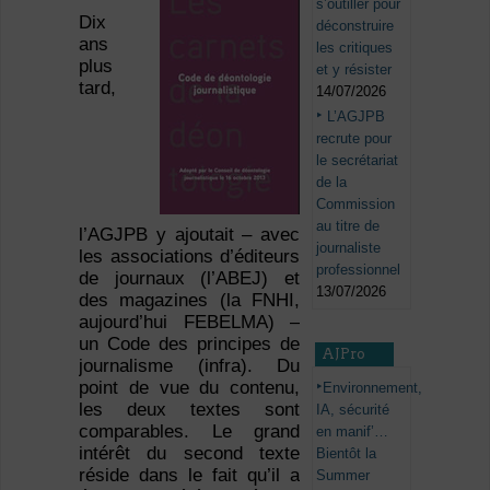
s’outiller pour
Dix
déconstruire
ans
les critiques
plus
et y résister
tard,
14/07/2026
L’AGJPB
recrute pour
le secrétariat
de la
Commission
au titre de
l’AGJPB y ajoutait – avec
journaliste
les associations d’éditeurs
professionnel
de journaux (l’ABEJ) et
13/07/2026
des magazines (la FNHI,
aujourd’hui FEBELMA) –
un Code des principes de
AJPro
journalisme (infra). Du
point de vue du contenu,
Environnement,
les deux textes sont
IA, sécurité
comparables. Le grand
en manif’…
intérêt du second texte
Bientôt la
réside dans le fait qu’il a
Summer