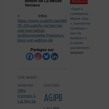
édition de La Meuse
Étudiants
Verviers
Appel à
candidatures :
> Infos :
Master class
https://www.sudinfo.be/id668941/article/2023-
« Journalisme
05-24/sudinfo-recherche-
numérique »
une-journaliste-
pour les
professionnelle-freelance-
étudiant·e·s
pour-son-edition-de
et jeunes
journalistes￼
Partagez sur
30/03/2023
Lire aussi :
06/08/2026
13/07/2026
Offre
d’emploi à
LaLibre.be
L’AGJPB