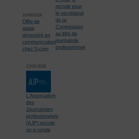
recrute pour
le secrétariat
16/06/2026
de la
Offre de
Commission
stage
au titre de
rémunéré en
journaliste
communication
professionnel
chez S-com
22/05/2026
L’Association
des
Journalistes
professionnels
(AJP) recrute
un·e juriste