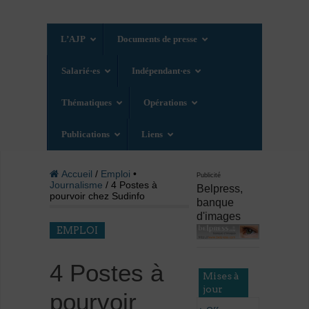
L’AJP
Documents de presse
Salarié·es
Indépendant·es
Thématiques
Opérations
Publications
Liens
Accueil
/
Emploi
•
Publicité
Journalisme
/ 4 Postes à
Belpress,
pourvoir chez Sudinfo
banque
d'images
EMPLOI
4 Postes à
Mises à
jour
pourvoir