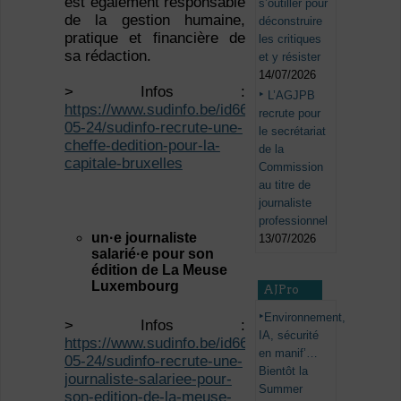
est également responsable
s’outiller pour
de la gestion humaine,
déconstruire
pratique et financière de
les critiques
sa rédaction.
et y résister
14/07/2026
> Infos :
L’AGJPB
https://www.sudinfo.be/id668935/article/2023-
recrute pour
05-24/sudinfo-recrute-une-
le secrétariat
cheffe-dedition-pour-la-
de la
capitale-bruxelles
Commission
au titre de
journaliste
professionnel
un·e journaliste
13/07/2026
salarié·e
pour son
édition de La Meuse
Luxembourg
AJPro
Environnement,
> Infos :
IA, sécurité
https://www.sudinfo.be/id668938/article/2023-
en manif’…
05-24/sudinfo-recrute-une-
Bientôt la
journaliste-salariee-pour-
Summer
son-edition-de-la-meuse-