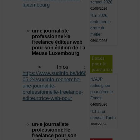
school 2026
luxembourg
01/06/2026
En 2026,
renforcer le
cœur du
un·e journaliste
métier
professionnel·le
06/01/2026
freelance
éditeur web
pour son édition de La
Meuse Luxembourg
Fonds
pour le
> Infos :
journalisme
https://www.sudinfo.be/id668937/article/2023-
05-24/sudinfo-recherche-
L’AJP
une-journalite-
redésignée
professionnelle-freelance-
pour gérer le
editeurtrice-web-pour
Fonds
04/08/2026
Et si on
creusait l’actu
un·e journaliste
18/05/2026
professionnel·le
freelance
pour son