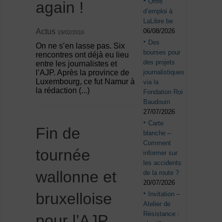
Offre
again !
d’emploi à
LaLibre.be
06/08/2026
Actus
19/02/2016
Des
On ne s’en lasse pas. Six
bourses pour
rencontres ont déjà eu lieu
des projets
entre les journalistes et
journalistiques
l’AJP. Après la province de
Luxembourg, ce fut Namur à
via la
la rédaction (...)
Fondation Roi
Baudouin
27/07/2026
Carte
Fin de
blanche –
Comment
tournée
informer sur
les accidents
wallonne et
de la route ?
20/07/2026
bruxelloise
Invitation –
Atelier de
Résistance :
pour l’AJP