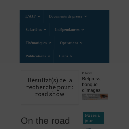
L’AJP
Documents de presse
Salarié·es
Indépendant·es
Thématiques
Opérations
Publications
Liens
Publicité
Belpress,
Résultat(s) de la
banque
recherche pour :
d'images
road show
Mises à
On the road
jour