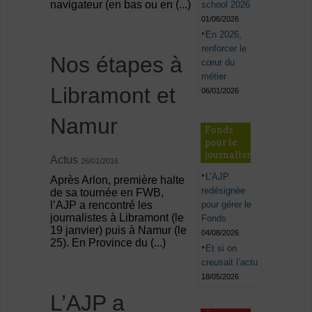
navigateur (en bas ou en (...)
school 2026
01/06/2026
En 2026,
renforcer le
Nos étapes à
cœur du
métier
Libramont et
06/01/2026
Namur
Fonds
pour le
journalisme
Actus
26/01/2016
L’AJP
Après Arlon, première halte
redésignée
de sa tournée en FWB,
pour gérer le
l’AJP a rencontré les
journalistes à Libramont (le
Fonds
19 janvier) puis à Namur (le
04/08/2026
25). En Province du (...)
Et si on
creusait l’actu
18/05/2026
L’AJP a