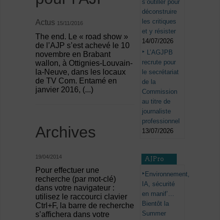
s’outiller pour
déconstruire
les critiques
Actus
15/11/2016
et y résister
The end. Le « road show »
14/07/2026
de l’AJP s’est achevé le 10
L’AGJPB
novembre en Brabant
recrute pour
wallon, à Ottignies-Louvain-
la-Neuve, dans les locaux
le secrétariat
de TV Com. Entamé en
de la
janvier 2016, (...)
Commission
au titre de
journaliste
professionnel
Archives
13/07/2026
19/04/2014
AJPro
Pour effectuer une
Environnement,
recherche (par mot-clé)
IA, sécurité
dans votre navigateur :
en manif’…
utilisez le raccourci clavier
Bientôt la
Ctrl+F, la barre de recherche
Summer
s’affichera dans votre