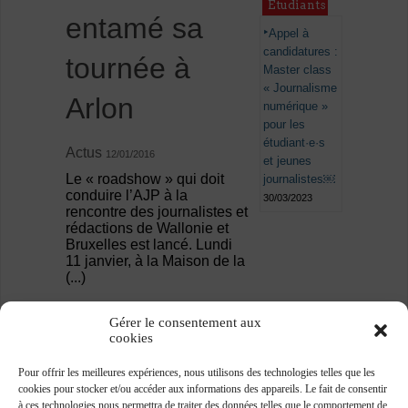
Étudiants
entamé sa
Appel à
candidatures :
tournée à
Master class
« Journalisme
Arlon
numérique »
pour les
étudiant·e·s
Actus
12/01/2016
et jeunes
Le « roadshow » qui doit
journalistes￼
conduire l’AJP à la
30/03/2023
rencontre des journalistes et
rédactions de Wallonie et
Bruxelles est lancé. Lundi
11 janvier, à la Maison de la
(...)
Gérer le consentement aux
cookies
Pour offrir les meilleures expériences, nous utilisons des technologies telles que les
cookies pour stocker et/ou accéder aux informations des appareils. Le fait de consentir
à ces technologies nous permettra de traiter des données telles que le comportement de