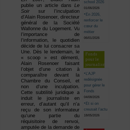
school 2026
publie un article dans
Le
01/06/2026
Soir
sur l’inculpation
En 2026,
d’Alain Rosenoer, directeur
renforcer le
général de la Société
cœur du
Wallonne du Logement. Vu
métier
l’importance de
06/01/2026
l’information, le quotidien
décide de lui consacrer sa
Une. Dès le lendemain, le
Fonds
« scoop » est démenti,
pour le
Alain Rosenoer faisant
journalisme
l’objet d’une citation à
L’AJP
comparaître devant la
redésignée
Chambre du Conseil, et
pour gérer le
non d’une inculpation.
Fonds
Cette subtilité juridique a
04/08/2026
induit le journaliste en
Et si on
erreur, d’autant qu’il n’a
creusait l’actu
reçu de son informateur
qu’une partie du
18/05/2026
réquisitoire de renvoi,
amputée de la demande de