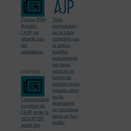
Fusion IPM-
Trois
Rossel :
journalistes
l’AJP ne
de la Libre
retarde pas
contrôlés par
les
la police,
opérations
fouillés,
questionnés
sur leurs
sources et
23/02/2026
forcés de
montrer leurs
images alors
qu’ils
Communiqué
réalisaient
commun de
un reportage
l’AJP et de la
dans un lieu
SDJ-RTBF
public
après les