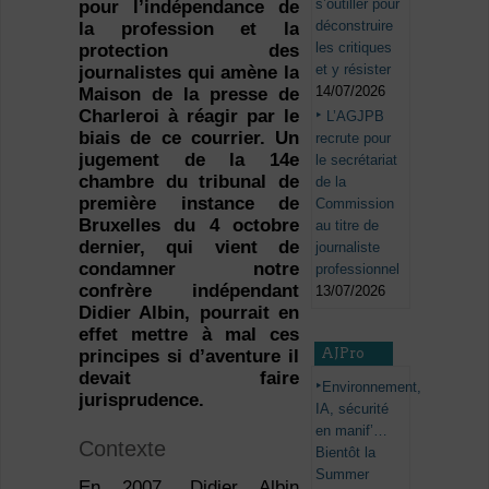
s’outiller pour
pour l’indépendance de
déconstruire
la profession et la
les critiques
protection des
et y résister
journalistes qui amène la
14/07/2026
Maison de la presse de
Charleroi à réagir par le
L’AGJPB
biais de ce courrier. Un
recrute pour
jugement de la 14
e
le secrétariat
chambre du tribunal de
de la
première instance de
Commission
Bruxelles du 4 octobre
au titre de
dernier, qui vient de
journaliste
condamner notre
professionnel
confrère indépendant
13/07/2026
Didier Albin, pourrait en
effet mettre à mal ces
AJPro
principes si d’aventure il
devait faire
Environnement,
jurisprudence.
IA, sécurité
en manif’…
Contexte
Bientôt la
Summer
En 2007, Didier Albin