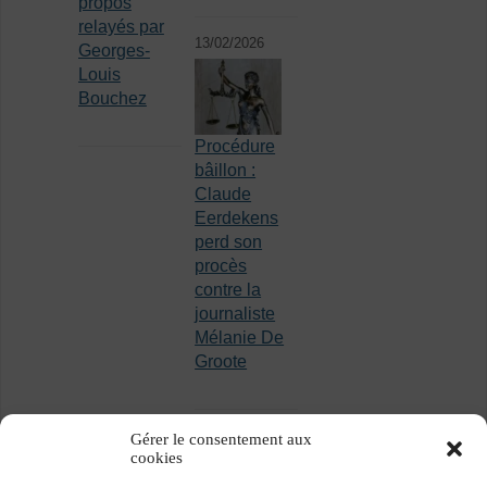
propos
relayés par
13/02/2026
Georges-
Louis
Bouchez
Procédure
bâillon :
Claude
Eerdekens
perd son
procès
contre la
journaliste
Mélanie De
Groote
Gérer le consentement aux
cookies