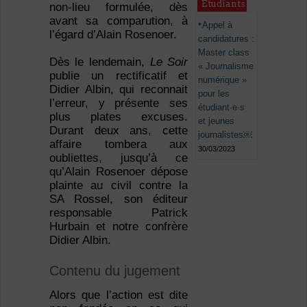
Étudiants
non-lieu formulée, dès
avant sa comparution, à
Appel à
l’égard d’Alain Rosenoer.
candidatures :
Master class
Dès le lendemain,
Le Soir
« Journalisme
publie un rectificatif et
numérique »
Didier Albin, qui reconnait
pour les
l’erreur, y présente ses
étudiant·e·s
plus plates excuses.
et jeunes
Durant deux ans, cette
journalistes￼
affaire tombera aux
30/03/2023
oubliettes, jusqu’à ce
qu’Alain Rosenoer dépose
plainte au civil contre la
SA Rossel, son éditeur
responsable Patrick
Hurbain et notre confrère
Didier Albin.
Contenu du jugement
Alors que l’action est dite