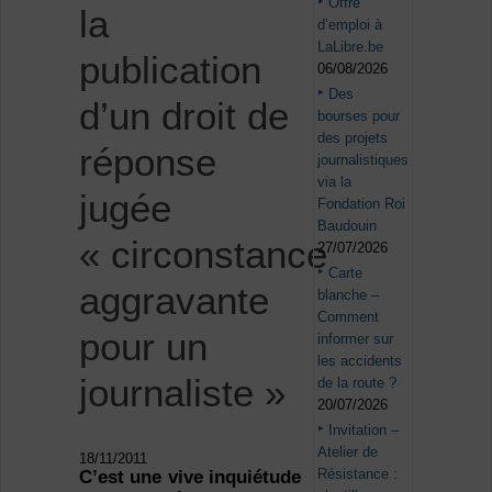
Offre
la
d’emploi à
LaLibre.be
publication
06/08/2026
Des
d’un droit de
bourses pour
des projets
réponse
journalistiques
via la
jugée
Fondation Roi
Baudouin
« circonstance
27/07/2026
Carte
aggravante
blanche –
Comment
pour un
informer sur
les accidents
journaliste »
de la route ?
20/07/2026
Invitation –
Atelier de
18/11/2011
Résistance :
C’est une vive inquiétude