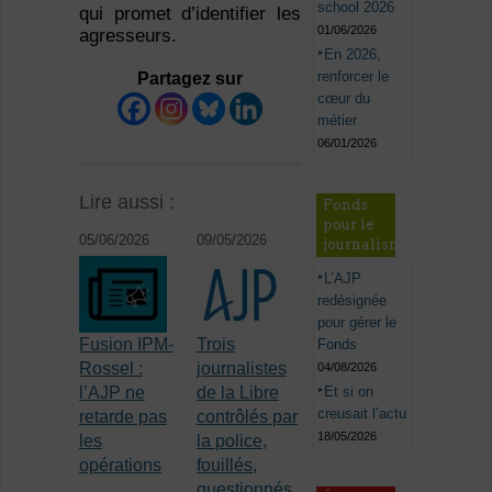
school 2026
qui promet d’identifier les
01/06/2026
agresseurs.
En 2026,
renforcer le
Partagez sur
cœur du
métier
06/01/2026
Lire aussi :
Fonds
pour le
05/06/2026
09/05/2026
journalisme
L’AJP
redésignée
pour gérer le
Fusion IPM-
Trois
Fonds
Rossel :
journalistes
04/08/2026
Et si on
l’AJP ne
de la Libre
creusait l’actu
retarde pas
contrôlés par
18/05/2026
les
la police,
opérations
fouillés,
questionnés