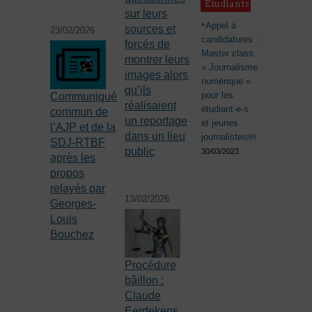
Étudiants
sur leurs
Appel à
sources et
23/02/2026
candidatures :
forcés de
Master class
montrer leurs
« Journalisme
images alors
numérique »
qu’ils
pour les
Communiqué
réalisaient
étudiant·e·s
commun de
un reportage
et jeunes
l’AJP et de la
dans un lieu
journalistes￼
SDJ-RTBF
public
30/03/2023
après les
propos
relayés par
13/02/2026
Georges-
Louis
Bouchez
Procédure
bâillon :
Claude
Eerdekens