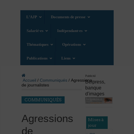
L’AJP
Documents de presse
Salarié·es
Indépendant·es
Thématiques
Opérations
Publications
Liens
Publicité
Accueil
/
Communiqués
/ Agressions
Belpress,
de journalistes
banque
d'images
COMMUNIQUÉS
Agressions
Mises à
jour
de