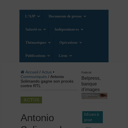
L’AJP
Documents de presse
Salarié·es
Indépendant·es
Thématiques
Opérations
Publications
Liens
Accueil
/
Actus
•
Publicité
Communiqués
/ Antonio
Belpress,
Solimando gagne son procès
banque
contre RTL
d'images
ACTUS
Mises à
Antonio
jour