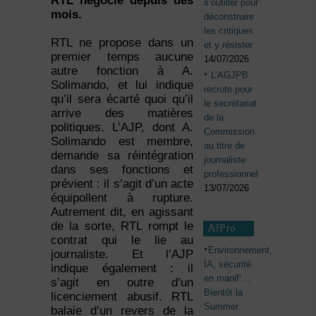
RTL négocie depuis des
s’outiller pour
mois.
déconstruire
les critiques
RTL ne propose dans un
et y résister
premier temps aucune
14/07/2026
autre fonction à A.
L’AGJPB
Solimando, et lui indique
recrute pour
qu’il sera écarté quoi qu’il
le secrétariat
arrive des matières
de la
politiques. L’AJP, dont A.
Commission
Solimando est membre,
au titre de
demande sa réintégration
journaliste
dans ses fonctions et
professionnel
prévient : il s’agit d’un acte
13/07/2026
équipollent à rupture.
Autrement dit, en agissant
de la sorte, RTL rompt le
AJPro
contrat qui le lie au
Environnement,
journaliste. Et l’AJP
IA, sécurité
indique également : il
en manif’…
s’agit en outre d’un
Bientôt la
licenciement abusif. RTL
Summer
balaie d’un revers de la