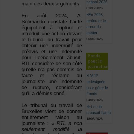
school 2026
main ces deux arguments.
01/06/2026
En 2026,
En août 2024, A.
renforcer le
Solimando constate l’acte
cœur du
équipollent à rupture et
métier
introduit une action devant
le tribunal du travail pour
06/01/2026
obtenir une indemnité de
préavis et une indemnité
Fonds
pour licenciement abusif.
pour le
RTL considère de son côté
journalisme
qu’elle n’a pas commis de
faute et réclame au
L’AJP
journaliste une indemnité
redésignée
de rupture, considérant
pour gérer le
qu’il a démissionné.
Fonds
04/08/2026
Le tribunal du travail de
Et si on
Bruxelles vient de donner
creusait l’actu
entièrement raison au
18/05/2026
journaliste : «
RTL a non
seulement modifié la