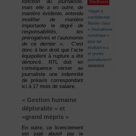
fonction du journaliste,
Étudiants
mais elle a en outre, de
Appel à
manière évidente, entendu
candidatures :
modifier de manière
Master class
importante le degré de
« Journalisme
responsabilités, les
numérique »
prérogatives et l’autonomie
pour les
de ce dernier
». C’est
étudiant·e·s
donc à bon droit que l’acte
et jeunes
équipollent à rupture a été
journalistes￼
dénoncé. RTL doit en
30/03/2023
conséquence verser au
journaliste une indemnité
de préavis correspondant
ici à 17 mois de salaire.
« Gestion humaine
déplorable » et
«grand mépris »
En outre, ce licenciement
est jugé abusif par le