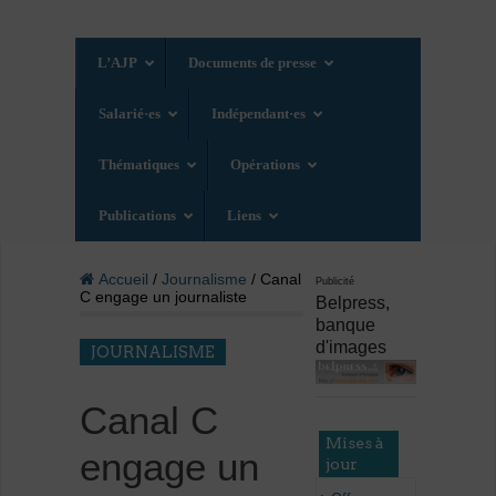
L’AJP
Documents de presse
Salarié·es
Indépendant·es
Thématiques
Opérations
Publications
Liens
Accueil
/
Journalisme
/ Canal
Publicité
C engage un journaliste
Belpress,
banque
d'images
JOURNALISME
Canal C
Mises à
engage un
jour