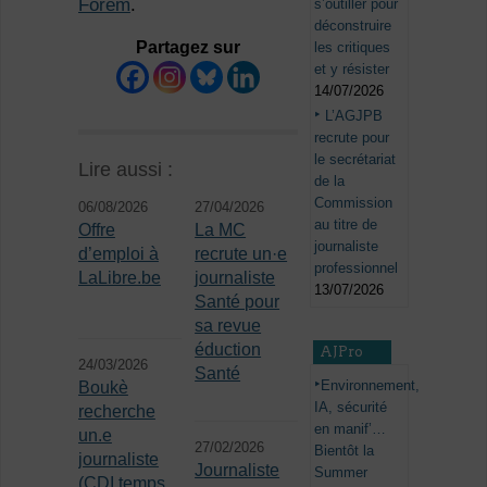
Forem
.
s’outiller pour
déconstruire
Partagez sur
les critiques
et y résister
14/07/2026
L’AGJPB
recrute pour
le secrétariat
Lire aussi :
de la
Commission
06/08/2026
27/04/2026
au titre de
Offre
La MC
journaliste
d’emploi à
recrute un·e
professionnel
LaLibre.be
journaliste
13/07/2026
Santé pour
sa revue
éduction
AJPro
24/03/2026
Santé
Environnement,
Boukè
IA, sécurité
recherche
en manif’…
un.e
27/02/2026
Bientôt la
journaliste
Journaliste
Summer
(CDI temps