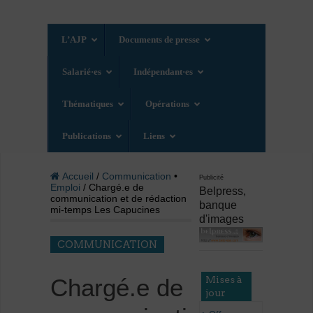
L’AJP
Documents de presse
Salarié·es
Indépendant·es
Thématiques
Opérations
Publications
Liens
Accueil
/
Communication
•
Publicité
Emploi
/ Chargé.e de
Belpress,
communication et de rédaction
banque
mi-temps Les Capucines
d'images
COMMUNICATION
Mises à
Chargé.e de
jour