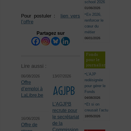
school 2026
01/06/2026
En 2026,
Pour postuler :
lien vers
renforcer le
l’offre
cœur du
métier
Partagez sur
06/01/2026
Fonds
pour le
journalisme
Lire aussi :
L’AJP
06/08/2026
13/07/2026
redésignée
Offre
pour gérer le
d’emploi à
Fonds
LaLibre.be
04/08/2026
L’AGJPB
Et si on
creusait l’actu
recrute pour
18/05/2026
le secrétariat
16/06/2026
de la
Offre de
Commission