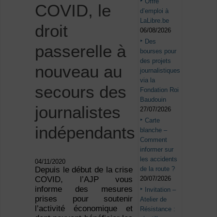
Offre
COVID, le
d’emploi à
LaLibre.be
droit
06/08/2026
Des
passerelle à
bourses pour
des projets
nouveau au
journalistiques
via la
secours des
Fondation Roi
Baudouin
journalistes
27/07/2026
Carte
indépendants
blanche –
Comment
informer sur
les accidents
04/11/2020
de la route ?
Depuis le début de la crise
20/07/2026
COVID, l’AJP vous
informe des mesures
Invitation –
prises pour soutenir
Atelier de
l’activité économique et
Résistance :