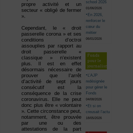
school 2026
propre activité et un
01/06/2026
secteur « obligé de fermer
En 2026,
».
renforcer le
cœur du
Cependant, le « droit
métier
passerelle corona » et ses
06/01/2026
conditions d’octroi
assouplies par rapport au
droit passerelle «
Fonds
classique » n’existent
pour le
plus. Il est en effet
journalisme
désormais nécessaire de
prouver que l’arrêt
L’AJP
d’activité de sept jours
redésignée
consécutif est la
pour gérer le
conséquence de la crise
Fonds
coronavirus. Elle ne peut
04/08/2026
donc plus être « volontaire
Et si on
». Cette circonstance peut,
creusait l’actu
notamment, être prouvée
18/05/2026
par une ou des
attestations de la part