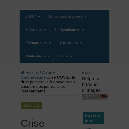
L’AJP
Documents de presse
Salarié·es
Indépendant·es
Thématiques
Opérations
Publications
Liens
Accueil
/
Actus
•
Publicité
Coronavirus
/ Crise COVID, le
Belpress,
droit passerelle à nouveau au
banque
secours des journalistes
d'images
indépendants
ACTUS
Mises à
Crise
jour