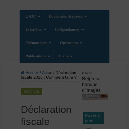
L’AJP
Documents de presse
Salarié·es
Indépendant·es
Thématiques
Opérations
Publications
Liens
Accueil
/
Actus
/ Déclaration
Publicité
fiscale 2025 : Comment faire ?
Belpress,
banque
d'images
ACTUS
Déclaration
Mises à
fiscale
jour