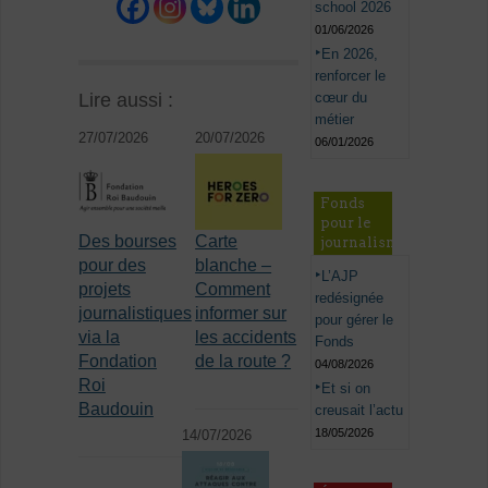
school 2026
01/06/2026
En 2026,
renforcer le
cœur du
Lire aussi :
métier
27/07/2026
20/07/2026
06/01/2026
Fonds
pour le
Des bourses
Carte
journalisme
pour des
blanche –
L’AJP
projets
Comment
redésignée
journalistiques
informer sur
pour gérer le
via la
les accidents
Fonds
Fondation
de la route ?
04/08/2026
Roi
Et si on
Baudouin
creusait l’actu
18/05/2026
14/07/2026