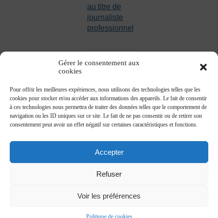
au titre de
journaliste
professionnel
Gérer le consentement aux
cookies
Pour offrir les meilleures expériences, nous utilisons des technologies telles que les
cookies pour stocker et/ou accéder aux informations des appareils. Le fait de consentir
à ces technologies nous permettra de traiter des données telles que le comportement de
navigation ou les ID uniques sur ce site. Le fait de ne pas consentir ou de retirer son
consentement peut avoir un effet négatif sur certaines caractéristiques et fonctions.
Accepter
Refuser
Voir les préférences
Association des journalistes professionnels -
www.ajp.be - ©2018 -
Plan du site
-
Vie privée
Politique de cookies