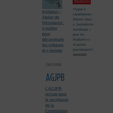
Étudiants
Appel à
Invitation –
candidatures :
Atelier de
Master class
Résistance :
« Journalisme
s’outiller
numérique »
pour
pour les
déconstruire
étudiant·e·s
et jeunes
les critiques
journalistes￼
et y résister
30/03/2023
13/07/2026
L’AGJPB
recrute pour
le secrétariat
de la
Commission