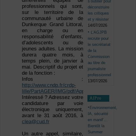
différentes équipes de
s’outiller pour
professionnels qui sont,
déconstruire
sur le territoire de la
les critiques
communauté urbaine de
et y résister
Dunkerque Grand Littoral,
14/07/2026
en charge ou en
L’AGJPB
responsabilité d’enfants,
recrute pour
d’adolescents ou de
le secrétariat
jeunes adultes. La mission
de la
durera quatre mois, à
Commission
temps plein, de janvier à
au titre de
mai. Descriptif du projet et
journaliste
de la fonction :
professionnel
Infos :
13/07/2026
http://www.cndp.fr/crdp-
lille/PartAGER/IMG/pdf/Appel_a_candidatures_R
Intéressé ? Adressez votre
AJPro
candidature par voie
Environnement,
électronique uniquement,
IA, sécurité
avant le 31 août 2016, à
en manif’…
clea@cud.fr
Bientôt la
Summer
Un autre appel, similaire,