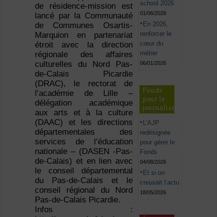
school 2026
de résidence-mission est
01/06/2026
lancé par la Communauté
En 2026,
de Communes Osartis-
renforcer le
Marquion en partenariat
cœur du
étroit avec la direction
métier
régionale des affaires
culturelles du Nord Pas-
06/01/2026
de-Calais Picardie
(DRAC), le rectorat de
Fonds
l’académie de Lille –
pour le
délégation académique
journalisme
aux arts et à la culture
(DAAC) et les directions
L’AJP
départementales des
redésignée
services de l’éducation
pour gérer le
nationale – (DASEN -Pas-
Fonds
de-Calais) et en lien avec
04/08/2026
le conseil départemental
Et si on
du Pas-de-Calais et le
creusait l’actu
conseil régional du Nord
18/05/2026
Pas-de-Calais Picardie.
Infos :