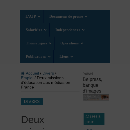
L’AJP
Documents de presse
Salarié·es
Indépendant·es
Thématiques
Opérations
Publications
Liens
Accueil
/
Divers
•
Publicité
Emploi
/ Deux missions
Belpress,
d’éducation aux médias en
banque
France
d'images
DIVERS
Mises à
Deux
jour