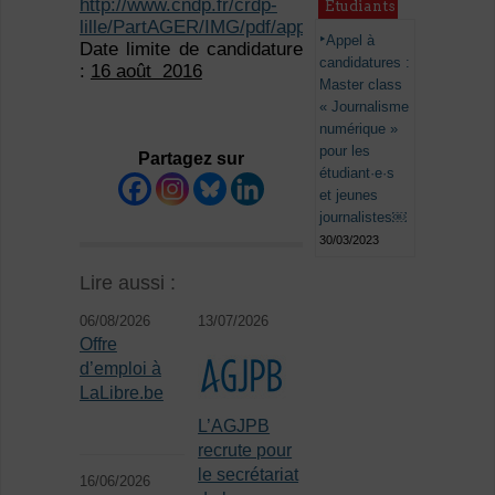
http://www.cndp.fr/crdp-
Étudiants
lille/PartAGER/IMG/pdf/appel_a_candidatures_jour
Appel à
Date limite de candidature
candidatures :
:
16 août 2016
Master class
« Journalisme
numérique »
pour les
Partagez sur
étudiant·e·s
et jeunes
journalistes￼
30/03/2023
Lire aussi :
06/08/2026
13/07/2026
Offre
d’emploi à
LaLibre.be
L’AGJPB
recrute pour
le secrétariat
16/06/2026