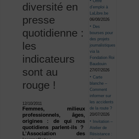
Offre
diversité en
d’emploi à
LaLibre.be
presse
06/08/2026
Des
quotidienne :
bourses pour
des projets
les
journalistiques
via la
indicateurs
Fondation Roi
Baudouin
sont au
27/07/2026
Carte
rouge !
blanche –
Comment
informer sur
les accidents
12/10/2011
de la route ?
Femmes, milieux
20/07/2026
professionnels, âges,
origines : de qui nos
Invitation –
quotidiens parlent-ils ?
Atelier de
L’Association des
Résistance :