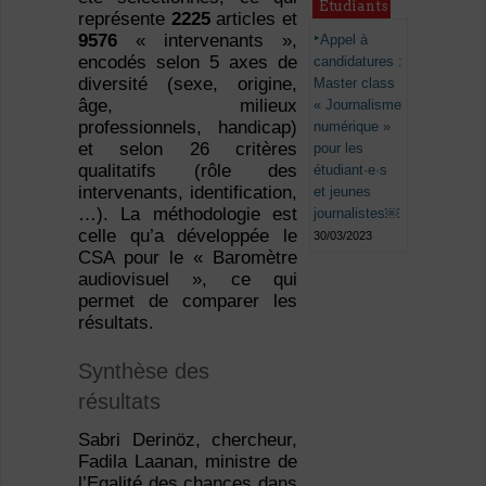
Étudiants
représente
2225
articles et
9576
« intervenants »,
Appel à
encodés selon 5 axes de
candidatures :
diversité (sexe, origine,
Master class
âge, milieux
« Journalisme
professionnels, handicap)
numérique »
et selon 26 critères
pour les
qualitatifs (rôle des
étudiant·e·s
intervenants, identification,
et jeunes
…). La méthodologie est
journalistes￼
celle qu’a développée le
30/03/2023
CSA pour le « Baromètre
audiovisuel », ce qui
permet de comparer les
résultats.
Synthèse des
résultats
Sabri Derinöz, chercheur,
Fadila Laanan, ministre de
l’Egalité des chances dans