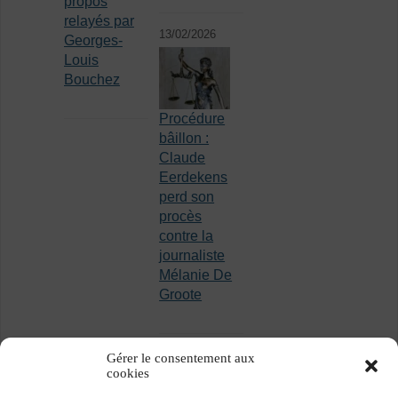
propos
relayés par
13/02/2026
Georges-
Louis
Bouchez
Procédure
bâillon :
Claude
Eerdekens
perd son
procès
contre la
journaliste
Mélanie De
Groote
Gérer le consentement aux
cookies