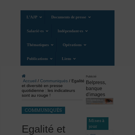
L’AJP
Documents de presse
Salarié·es
Indépendant·es
Thématiques
Opérations
Publications
Liens
Publicité
Accueil
/
Communiqués
/ Egalité
Belpress,
et diversité en presse
banque
quotidienne : les indicateurs
d'images
sont au rouge !
COMMUNIQUÉS
Mises à
Egalité et
jour