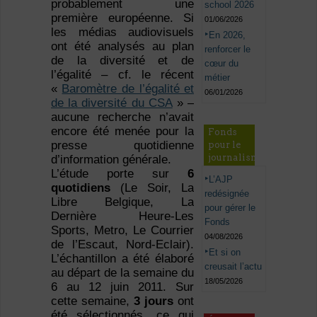
probablement une
school 2026
première européenne. Si
01/06/2026
les médias audiovisuels
En 2026,
ont été analysés au plan
renforcer le
de la diversité et de
cœur du
l’égalité – cf. le récent
métier
«
Baromètre de l’égalité et
06/01/2026
de la diversité du CSA
» –
aucune recherche n’avait
encore été menée pour la
Fonds
presse quotidienne
pour le
journalisme
d’information générale.
L’étude porte sur
6
L’AJP
quotidiens
(Le Soir, La
redésignée
Libre Belgique, La
pour gérer le
Dernière Heure-Les
Fonds
Sports, Metro, Le Courrier
04/08/2026
de l’Escaut, Nord-Eclair).
Et si on
L’échantillon a été élaboré
creusait l’actu
au départ de la semaine du
18/05/2026
6 au 12 juin 2011. Sur
cette semaine,
3 jours
ont
été sélectionnés, ce qui