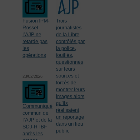
Fusion IPM-
Trois
Rossel :
journalistes
l’AJP ne
de la Libre
retarde pas
contrôlés par
les
la police,
opérations
fouillés,
questionnés
sur leurs
sources et
23/02/2026
forcés de
montrer leurs
images alors
qu’ils
Communiqué
réalisaient
commun de
un reportage
l’AJP et de la
dans un lieu
SDJ-RTBF
public
après les