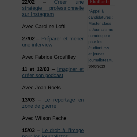
22/02
–
Créer une
Étudiants
stratégie professionnelle
Appel à
sur I
nstagram
candidatures :
Master class
Avec Caroline Lofti
« Journalisme
numérique »
27/02
–
Préparer et mener
pour les
une interview
étudiant·e·s
et jeunes
Avec Fabrice Grosfilley
journalistes￼
30/03/2023
11 et 12/03
–
Imaginer et
créer son podcast
Avec Joan Roels
13/03
–
Le reportage en
zone de gue
r
re
Avec Wilson Fache
15/03
–
Le droit à l’image
pour les journ
a
listes