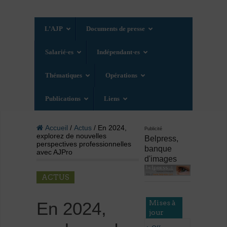
L’AJP
Documents de presse
Salarié·es
Indépendant·es
Thématiques
Opérations
Publications
Liens
Accueil
/
Actus
/ En 2024,
Publicité
explorez de nouvelles
Belpress,
perspectives professionnelles
banque
avec AJPro
d'images
ACTUS
Mises à
En 2024,
jour