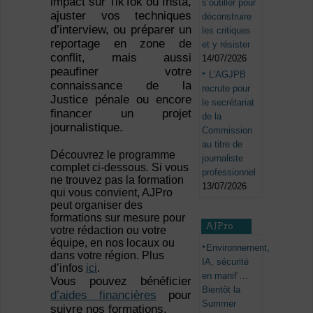
impact sur TikTok ou Insta,
s’outiller pour
ajuster vos techniques
déconstruire
d’interview, ou préparer un
les critiques
reportage en zone de
et y résister
conflit, mais aussi
14/07/2026
peaufiner votre
L’AGJPB
connaissance de la
recrute pour
Justice pénale ou encore
le secrétariat
financer un projet
de la
journalistique.
Commission
au titre de
Découvrez le programme
journaliste
complet ci-dessous. Si vous
professionnel
ne trouvez pas la formation
13/07/2026
qui vous convient, AJPro
peut organiser des
formations sur mesure pour
AJPro
votre rédaction ou votre
équipe, en nos locaux ou
Environnement,
dans votre région. Plus
IA, sécurité
d’infos
ici
.
en manif’…
Vous pouvez bénéficier
Bientôt la
d’aides financières
pour
Summer
suivre nos formations.