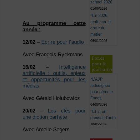
school 2026
01/06/2026
En 2026,
renforcer le
Au programme cette
cœur du
année :
métier
06/01/2026
12/02
–
Ecrire pour l’audio
Avec François Ryckmans
Fonds
pour le
16/02
–
Intelligence
journalisme
artificielle : outils, enjeux
et opportunités pour les
L’AJP
médias
redésignée
pour gérer le
Avec Gérald Holubowicz
Fonds
04/08/2026
20/02
–
Les clés pour
Et si on
un
e
diction parfaite
creusait l’actu
18/05/2026
Avec Amelie Segers