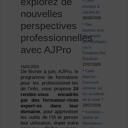
explorez de
Offre
d’emploi à
nouvelles
LaLibre.be
06/08/2026
perspectives
Des
bourses pour
professionnelles
des projets
journalistiques
avec AJPro
via la
Fondation Roi
Baudouin
27/07/2026
15/01/2024
Carte
De février à juin, AJPro, le
blanche –
programme de formations
Comment
pour les professionnel·les
informer sur
de l’info, vous propose
24
les accidents
rendez-vous encadrés
de la route ?
par des formateur·rices
20/07/2026
expert·es dans leur
domaine
, pour apprivoiser
Invitation –
les outils de l’IA et penser
Atelier de
leur utilisation, doper votre
Résistance :