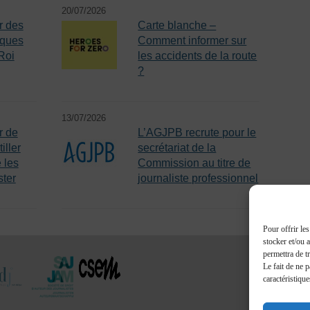
20/07/2026
r des
Carte blanche –
iques
Comment informer sur
Roi
les accidents de la route
?
13/07/2026
r de
L’AGJPB recrute pour le
iller
secrétariat de la
 les
Commission au titre de
ster
journaliste professionnel
Pour offrir le
stocker et/ou 
permettra de t
Le fait de ne 
caractéristique