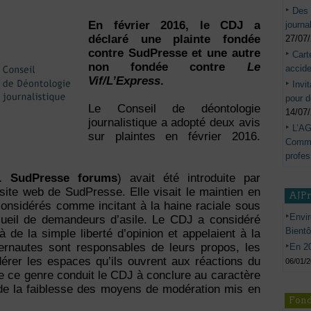
Des 
En février 2016, le CDJ a
journa
déclaré une plainte fondée
27/07
contre SudPresse et une autre
Cart
non fondée contre
Le
accide
Vif/L’Express
.
Invi
pour d
Le Conseil de déontologie
14/07
journalistique a adopté deux avis
L’AG
sur plaintes en février 2016.
Commis
profes
c. SudPresse forums
) avait été introduite par
site web de SudPresse. Elle visait le maintien en
AJP
considérés comme incitant à la haine raciale sous
Envir
cueil de demandeurs d’asile. Le CDJ a considéré
Bient
 de la simple liberté d’opinion et appelaient à la
ernautes sont responsables de leurs propos, les
En 20
dérer les espaces qu’ils ouvrent aux réactions du
06/01/
de ce genre conduit le CDJ à conclure au caractère
u de la faiblesse des moyens de modération mis en
Fond