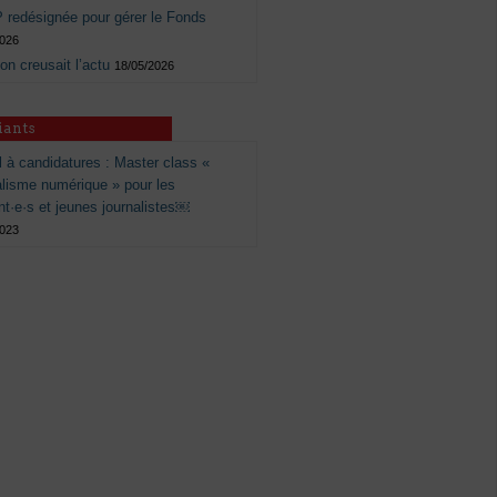
 redésignée pour gérer le Fonds
2026
 on creusait l’actu
18/05/2026
iants
 à candidatures : Master class «
alisme numérique » pour les
nt·e·s et jeunes journalistes￼
2023