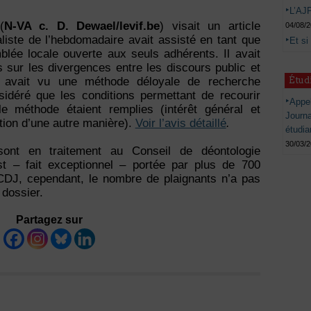
L’AJP
(
N-VA c. D. Dewael/levif.be
) visait un article
04/08/
liste de l’hebdomadaire avait assisté en tant que
Et si
ée locale ouverte aux seuls adhérents. Il avait
s sur les divergences entre les discours public et
Étud
y avait vu une méthode déloyale de recherche
idéré que les conditions permettant de recourir
Appel
le méthode étaient remplies (intérêt général et
Journ
ation d’une autre manière).
Voir l’avis détaillé
.
étudia
30/03/
ont en traitement au Conseil de déontologie
 est – fait exceptionnel – portée par plus de 700
CDJ, cependant, le nombre de plaignants n’a pas
 dossier.
Partagez sur