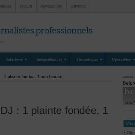
GENDA
EMPLOI
NEWSLETTER
CONTACT
rnalistes professionnels
nue
Salarié·es
Indépendant·es
Thématiques
Opérations
 : 1 plainte fondée, 1 non fondée
Publicité
Belpr
DJ : 1 plainte fondée, 1
Mise
Offr