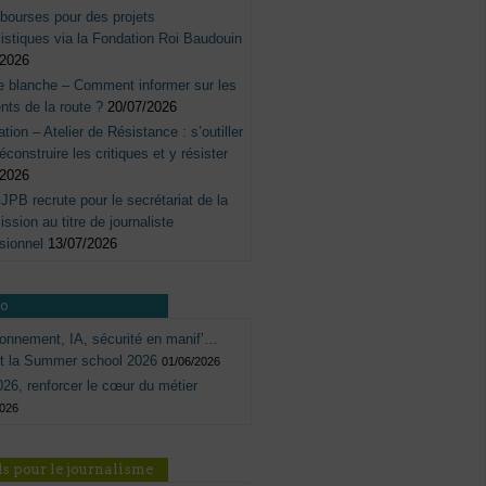
bourses pour des projets
listiques via la Fondation Roi Baudouin
/2026
e blanche – Comment informer sur les
nts de la route ?
20/07/2026
tation – Atelier de Résistance : s’outiller
éconstruire les critiques et y résister
/2026
JPB recrute pour le secrétariat de la
sion au titre de journaliste
sionnel
13/07/2026
ro
onnement, IA, sécurité en manif’…
ôt la Summer school 2026
01/06/2026
26, renforcer le cœur du métier
2026
s pour le journalisme