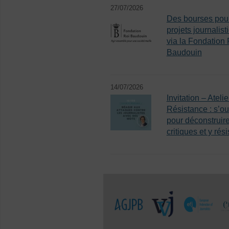
27/07/2026
Des bourses pou
projets journalist
via la Fondation 
Baudouin
14/07/2026
Invitation – Atelie
Résistance : s’out
pour déconstruire
critiques et y rési