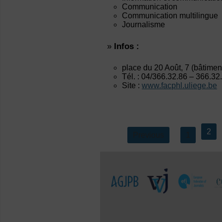
Communication
Communication multilingue
Journalisme
»
Infos :
place du 20 Août, 7 (bâtimen
Tél. : 04/366.32.86 – 366.32
Site :
www.facphl.uliege.be
2
Previous
1