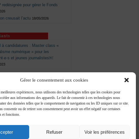
 redésignée pour gérer le Fonds
2026
 on creusait l’actu
18/05/2026
iants
 à candidatures : Master class «
alisme numérique » pour les
nt·e·s et jeunes journalistes￼
2023
Gérer le consentement aux cookies
s meilleures expériences, nous utilisons des technologies telles que les cookies pour
accéder aux informations des appareils. Le fait de consentir à ces technologies nous
raiter des données telles que le comportement de navigation ou les ID uniques sur ce site.
pas consentir ou de retirer son consentement peut avoir un effet négatif sur certaines
s et fonctions.
cepter
Refuser
Voir les préférences