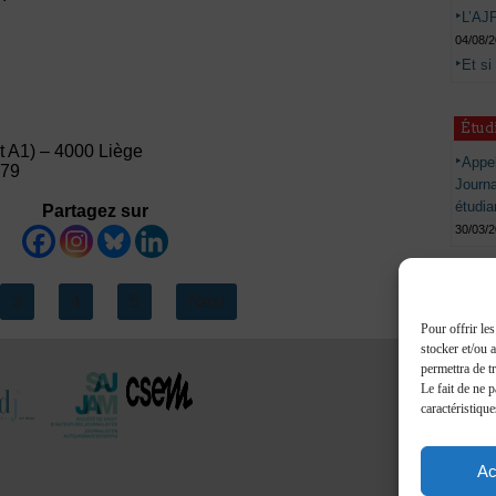
L’AJP
04/08/
Et si
Étud
t A1) – 4000 Liège
Appel
.79
Journ
étudia
Partagez sur
30/03/
3
4
5
Next
Pour offrir le
stocker et/ou 
permettra de t
Le fait de ne 
caractéristique
Ac