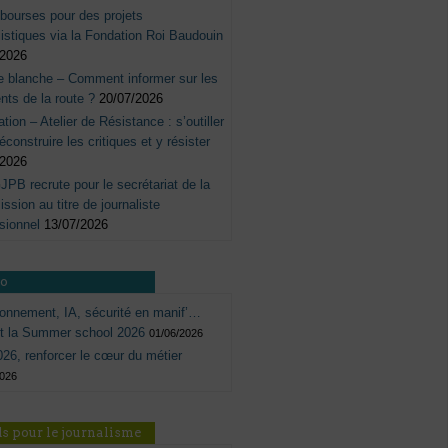
bourses pour des projets
listiques via la Fondation Roi Baudouin
/2026
e blanche – Comment informer sur les
nts de la route ?
20/07/2026
tation – Atelier de Résistance : s’outiller
éconstruire les critiques et y résister
/2026
JPB recrute pour le secrétariat de la
sion au titre de journaliste
sionnel
13/07/2026
ro
onnement, IA, sécurité en manif’…
ôt la Summer school 2026
01/06/2026
26, renforcer le cœur du métier
2026
s pour le journalisme