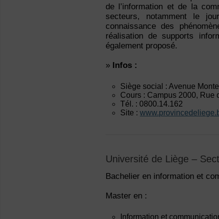
de l’information et de la com
secteurs, notamment le jou
connaissance des phénomène
réalisation de supports infor
également proposé.
»
Infos :
Siège social : Avenue Mon
Cours : Campus 2000, Rue
Tél. : 0800.14.162
Site :
www.provincedeliege.
Université de Liège – Sec
Bachelier en information et c
Master en :
Information et communicatio