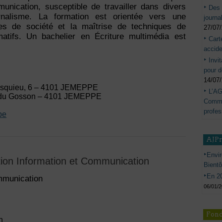
munication, susceptible de travailler dans divers
Des 
rnalisme. La formation est orientée vers une
journa
s de société et la maîtrise de techniques de
27/07
matifs. Un bachelier en Écriture multimédia est
Cart
accide
Invi
pour d
14/07
tesquieu, 6 – 4101 JEMEPPE
L’AG
 du Gosson – 4101 JEMEPPE
Commis
profes
be
AJP
Envir
tion Information et Communication
Bient
En 20
ommunication
06/01/
Fond
n