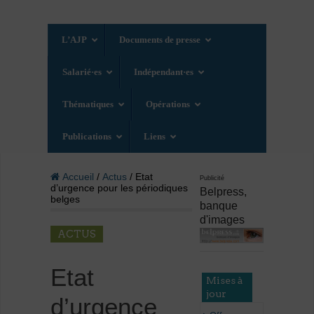
L’AJP
Documents de presse
Salarié·es
Indépendant·es
Thématiques
Opérations
Publications
Liens
Accueil
/
Actus
/ Etat
Publicité
d’urgence pour les périodiques
Belpress,
belges
banque
d'images
ACTUS
Etat
Mises à
jour
d’urgence