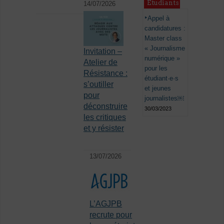
Étudiants
14/07/2026
Appel à
candidatures :
Master class
« Journalisme
Invitation –
numérique »
Atelier de
pour les
Résistance :
étudiant·e·s
s’outiller
et jeunes
pour
journalistes￼
déconstruire
30/03/2023
les critiques
et y résister
13/07/2026
L’AGJPB
recrute pour