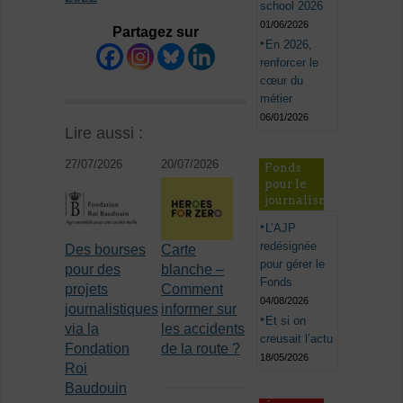
school 2026
01/06/2026
Partagez sur
En 2026,
renforcer le
cœur du
métier
06/01/2026
Lire aussi :
27/07/2026
20/07/2026
Fonds
pour le
journalisme
L’AJP
redésignée
Des bourses
Carte
pour gérer le
pour des
blanche –
Fonds
projets
Comment
04/08/2026
journalistiques
informer sur
Et si on
via la
les accidents
creusait l’actu
Fondation
de la route ?
18/05/2026
Roi
Baudouin