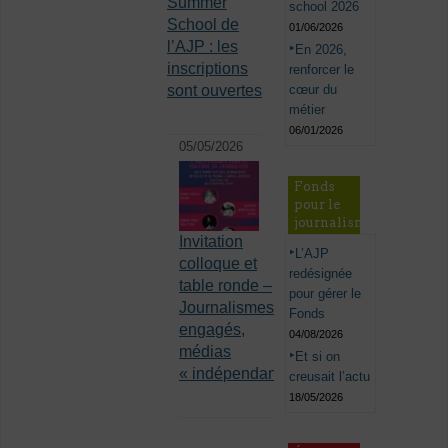
Summer
school 2026
School de
01/06/2026
l’AJP : les
En 2026,
inscriptions
renforcer le
cœur du
sont ouvertes
métier
06/01/2026
05/05/2026
Fonds
pour le
journalisme
Invitation
L’AJP
colloque et
redésignée
table ronde –
pour gérer le
Journalismes
Fonds
engagés,
04/08/2026
médias
Et si on
« indépendants »
creusait l’actu
18/05/2026