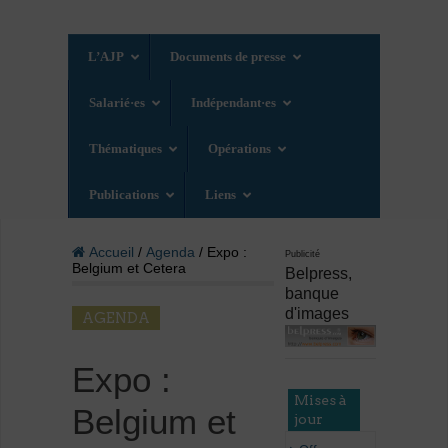
L’AJP
Documents de presse
Salarié·es
Indépendant·es
Thématiques
Opérations
Publications
Liens
Accueil
/
Agenda
/ Expo :
Publicité
Belgium et Cetera
Belpress,
banque
d'images
AGENDA
Expo :
Mises à
Belgium et
jour