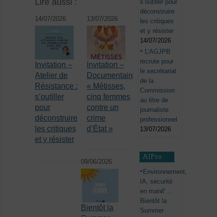
Lire aussi :
s’outiller pour
déconstruire
14/07/2026
13/07/2026
les critiques
et y résister
14/07/2026
L’AGJPB
recrute pour
Invitation –
Invitation –
le secrétariat
Atelier de
Documentaire
de la
Résistance :
« Métisses,
Commission
s’outiller
cinq femmes
au titre de
pour
contre un
journaliste
déconstruire
crime
professionnel
les critiques
d’État »
13/07/2026
et y résister
AJPro
09/06/2026
Environnement,
IA, sécurité
en manif’…
Bientôt la
Bientôt la
Summer