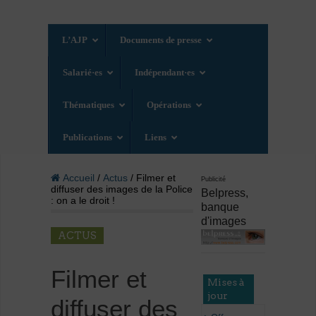
L’AJP
Documents de presse
Salarié·es
Indépendant·es
Thématiques
Opérations
Publications
Liens
Accueil
/
Actus
/ Filmer et
Publicité
diffuser des images de la Police
Belpress,
: on a le droit !
banque
d'images
ACTUS
Filmer et
Mises à
jour
diffuser des