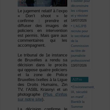
s’outiller pour
déconstruire
Le jugement relatif à l’expo
les critiques
« Don’t shoot » le
et y résister
confirme : prendre et
14/07/2026
diffuser des images de
L’AGJPB
policiers en intervention
recrute pour
est permis. Mais gare aux
le secrétariat
commentaires qui les
de la
accompagnent.
Commission
au titre de
Le tribunal de 1
e
instance
journaliste
de Bruxelles a rendu sa
professionnel
décision dans le procès
13/07/2026
qui oppose quatre policiers
et la zone de Police
Bruxelles-Ixelles à la Ligue
AJPro
des Droits Humains, Zin
Environnement,
TV, l’ASBL Krasnyi et un
IA, sécurité
photographe (
Plus d’infos
en manif’…
sur notre site
).
Bientôt la
Summer
La décision confirme le