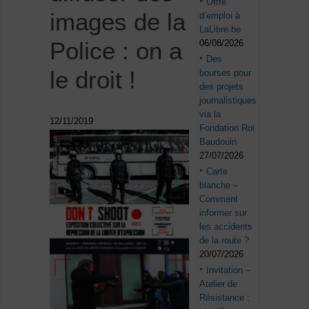
Offre
images de la
d’emploi à
LaLibre.be
Police : on a
06/08/2026
Des
le droit !
bourses pour
des projets
journalistiques
via la
12/11/2019
Fondation Roi
Baudouin
27/07/2026
Carte
blanche –
Comment
informer sur
les accidents
de la route ?
20/07/2026
Invitation –
Atelier de
Résistance :