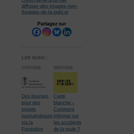
confirme-le-droit-de-
diffuser-des-images-non-
floutees-de-la-police/
Partagez sur
Lire aussi :
27/07/2026
20/07/2026
Des bourses
Carte
pour des
blanche –
projets
Comment
journalistiques
informer sur
via la
les accidents
Fondation
de la route ?