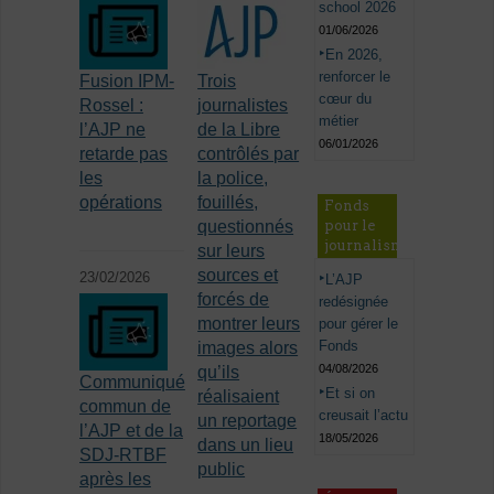
school 2026
01/06/2026
En 2026,
renforcer le
Fusion IPM-
Trois
cœur du
Rossel :
journalistes
métier
l’AJP ne
de la Libre
06/01/2026
retarde pas
contrôlés par
les
la police,
opérations
fouillés,
Fonds
pour le
questionnés
journalisme
sur leurs
sources et
23/02/2026
L’AJP
forcés de
redésignée
montrer leurs
pour gérer le
Fonds
images alors
04/08/2026
qu’ils
Communiqué
Et si on
réalisaient
commun de
creusait l’actu
un reportage
l’AJP et de la
18/05/2026
dans un lieu
SDJ-RTBF
public
après les