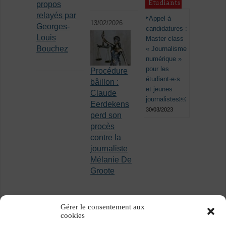
Étudiants
propos
relayés par
Appel à
13/02/2026
Georges-
candidatures :
Louis
Master class
Bouchez
« Journalisme
numérique »
pour les
Procédure
étudiant·e·s
bâillon :
et jeunes
Claude
journalistes￼
Eerdekens
30/03/2023
perd son
procès
contre la
journaliste
Mélanie De
Groote
Gérer le consentement aux
cookies