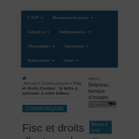
L’AJP
Documents de presse
Salarié·es
Indépendant·es
Thématiques
Opérations
Publications
Liens
Publicité
Accueil
/
Communiqués
/ Fisc
Belpress,
et droits d’auteur : la lettre à
banque
adresser à votre éditeur
d'images
COMMUNIQUÉS
Mises à
Fisc et droits
jour