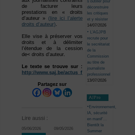
aux journalistes contraints
s’outiller pour
de facturer leurs
déconstruire
prestations en « droits
les critiques
d’auteur »
(lire ici l’alerte
et y résister
droits d’auteur)
.
14/07/2026
L’AGJPB
Elle vise à préserver vos
recrute pour
droits et à délimiter
le secrétariat
l’étendue de la cession
de la
de< droits d’auteur.
Commission
au titre de
Le texte se trouve sur :
journaliste
http://www.saj.be/actus_fr/actu_id102.php
professionnel
13/07/2026
Partagez sur
AJPro
Environnement,
IA, sécurité
Lire aussi :
en manif’…
Bientôt la
05/06/2026
09/05/2026
Summer