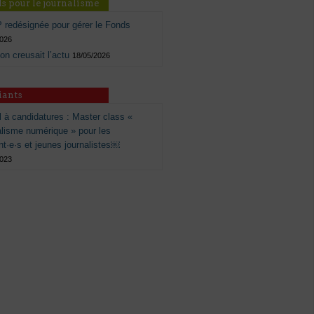
s pour le journalisme
 redésignée pour gérer le Fonds
2026
 on creusait l’actu
18/05/2026
iants
 à candidatures : Master class «
alisme numérique » pour les
nt·e·s et jeunes journalistes￼
2023