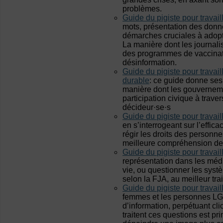
problèmes.
Guide du pigiste pour travail
mots, présentation des donn
démarches cruciales à adopter
La manière dont les journalis
des programmes de vaccinati
désinformation.
Guide du pigiste pour travail
durable
: ce guide donne ses
manière dont les gouvernemen
participation civique à trave
décideur·se·s
Guide du pigiste pour travaill
en s’interrogeant sur l’effic
régir les droits des personne
meilleure compréhension des 
Guide du pigiste pour travaill
représentation dans les méd
vie, ou questionner les systè
selon la FJA, au meilleur tr
Guide du pigiste pour travaill
femmes et les personnes LG
d’information, perpétuant cli
traitent ces questions est pri