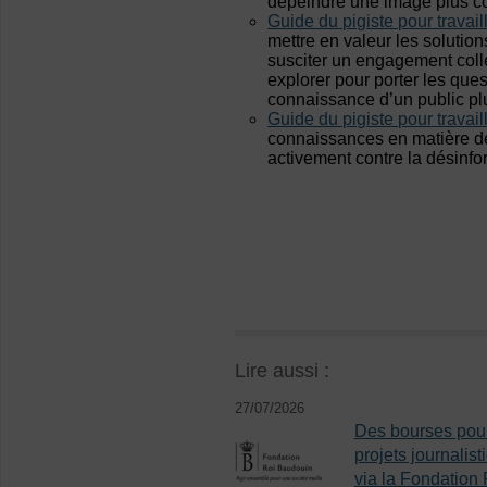
dépeindre une image plus cor
Guide du pigiste pour travail
mettre en valeur les solution
susciter un engagement colle
explorer pour porter les que
connaissance d’un public plus
Guide du pigiste pour travaill
connaissances en matière de 
activement contre la désinfo
Lire aussi :
27/07/2026
Des bourses pou
projets journalist
via la Fondation 