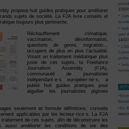
journa
27/07
bly propose huit guides pratiques pour améliorer
rands sujets de société. La FJA livre conseils et
Cart
atique toujours plus pertinente.
accide
Invi
Réchauffement climatique,
pour d
vaccination, désinformation,
14/07
questions de genre, migration…
L’AG
occupent de plus en plus l’actualité.
Commis
Visant un traitement médiatique plus
profes
juste de ces sujets, la Freelance
Invi
Journalism Assembly (FJA),
femme
communauté de journalistes
indépendant·e·s européen·ne·s, a
publié huit guides pratiques pour
AJP
aiguiller les journalistes pigistes
Envir
Bient
ages seulement et formule définitions, conseils
En 20
ctement applicables par les lecteur·rice·s. La FJA
06/01/
 traitement de ces sujets, afin de déconstruire les
is aussi améliorer les conditions de vie des