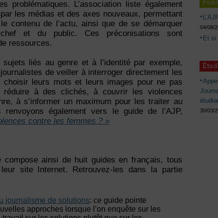
Fond
s problématiques. L’association liste également
 par les médias et des axes nouveaux, permettant
L’AJP
r le contenu de l’actu, ainsi que de se démarquer
04/08/
chef et du public. Ces préconisations sont
Et si
de ressources.
ujets liés au genre et à l’identité par exemple,
Étud
urnalistes de veiller à interroger directement les
Appel
 choisir leurs mots et leurs images pour ne pas
Journ
 réduire à des clichés, à couvrir les violences
étudia
nre, à s’informer un maximum pour les traiter au
 renvoyons également vers le guide de l’AJP,
30/03/
olences contre les femmes ? »
e compose ainsi de huit guides en français, tous
leur site Internet. Retrouvez-les dans la partie
du journalisme de solutions
: ce guide pointe
uvelles approches lorsque l’on enquête sur les
travail sur les solutions plutôt que sur les