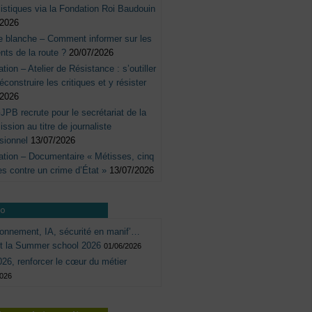
listiques via la Fondation Roi Baudouin
/2026
e blanche – Comment informer sur les
nts de la route ?
20/07/2026
tation – Atelier de Résistance : s’outiller
éconstruire les critiques et y résister
/2026
JPB recrute pour le secrétariat de la
sion au titre de journaliste
sionnel
13/07/2026
tation – Documentaire « Métisses, cinq
s contre un crime d’État »
13/07/2026
ro
onnement, IA, sécurité en manif’…
ôt la Summer school 2026
01/06/2026
26, renforcer le cœur du métier
2026