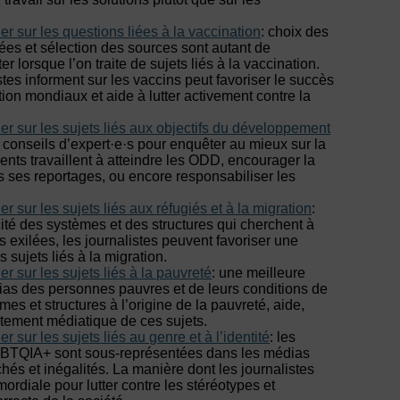
ler sur les questions liées à la vaccination
: choix des
ées et sélection des sources sont autant de
 lorsque l’on traite de sujets liés à la vaccination.
tes informent sur les vaccins peut favoriser le succès
on mondiaux et aide à lutter activement contre la
ler sur les sujets liés aux objectifs du développement
 conseils d’expert·e·s pour enquêter au mieux sur la
ts travaillent à atteindre les ODD, encourager la
rs ses reportages, ou encore responsabiliser les
er sur les sujets liés aux réfugiés et à la migration
:
acité des systèmes et des structures qui cherchent à
s exilées, les journalistes peuvent favoriser une
sujets liés à la migration.
er sur les sujets liés à la pauvreté
: une meilleure
ias des personnes pauvres et de leurs conditions de
mes et structures à l’origine de la pauvreté, aide,
aitement médiatique de ces sujets.
er sur les sujets liés au genre et à l’identité
: les
BTQIA+ sont sous-représentées dans les médias
chés et inégalités. La manière dont les journalistes
mordiale pour lutter contre les stéréotypes et