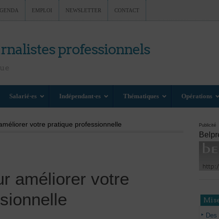
GENDA
EMPLOI
NEWSLETTER
CONTACT
rnalistes professionnels
nue
Salarié·es
Indépendant·es
Thématiques
Opérations
améliorer votre pratique professionnelle
Publicité
Belpr
ur améliorer votre
sionnelle
Mise
Des 