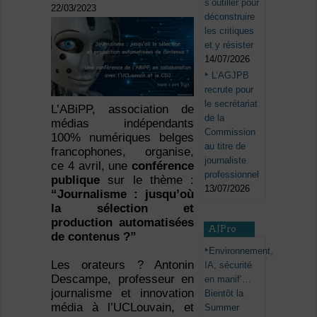
s’outiller pour
22/03/2023
déconstruire
les critiques
et y résister
14/07/2026
L’AGJPB
recrute pour
le secrétariat
L’ABiPP, association de
de la
médias indépendants
Commission
100% numériques belges
au titre de
francophones, organise,
journaliste
ce 4 avril, une
conférence
professionnel
publique
sur le thème :
13/07/2026
“Journalisme : jusqu’où
la sélection et
production automatisées
AJPro
de contenus ?”
Environnement,
Les orateurs ? Antonin
IA, sécurité
Descampe, professeur en
en manif’…
journalisme et innovation
Bientôt la
média à l’UCLouvain, et
Summer