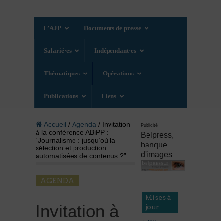
L’AJP
Documents de presse
Salarié·es
Indépendant·es
Thématiques
Opérations
Publications
Liens
Accueil
/
Agenda
/ Invitation
Publicité
à la conférence ABiPP :
Belpress,
“Journalisme : jusqu’où la
banque
sélection et production
d'images
automatisées de contenus ?”
AGENDA
Mises à
Invitation à
jour