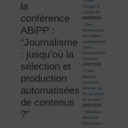
Offre
la
d’emploi à
LaLibre.be
conférence
06/08/2026
Des
ABiPP :
bourses pour
des projets
“Journalisme
journalistiques
via la
: jusqu’où la
Fondation Roi
Baudouin
sélection et
27/07/2026
Carte
production
blanche –
Comment
automatisées
informer sur
les accidents
de contenus
de la route ?
20/07/2026
?”
Invitation –
Atelier de
Résistance :