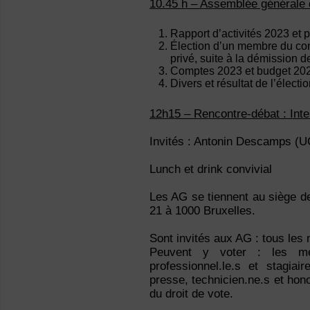
10.45 h – Assemblée générale 
Rapport d’activités 2023 et
Élection d’un membre du cons
privé, suite à la démission 
Comptes 2023 et budget 202
Divers et résultat de l’électi
12h15 – Rencontre-débat : Intell
Invités : Antonin Descamps (U
Lunch et drink convivial
Les AG se tiennent au siège de
21 à 1000 Bruxelles.
Sont invités aux AG : tous les
Peuvent y voter : les memb
professionnel.le.s et stagiai
presse, technicien.ne.s et hon
du droit de vote.