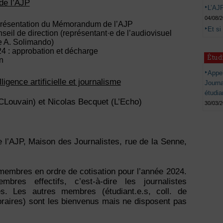
de l’AJP
L’AJP
04/08/
 présentation du Mémorandum de l’AJP
Et si
eil de direction (représentant·e de l’audiovisuel
de A. Solimando)
4 : approbation et décharge
Étud
on
Appel
igence artificielle et journalisme
Journ
étudia
CLouvain) et Nicolas Becquet (L’Echo)
30/03/
 l’AJP, Maison des Journalistes, rue de la Senne,
 membres en ordre de cotisation pour l’année 2024.
res effectifs, c’est-à-dire les journalistes
res. Les autres membres (étudiant.e.s, coll. de
oraires) sont les bienvenus mais ne disposent pas