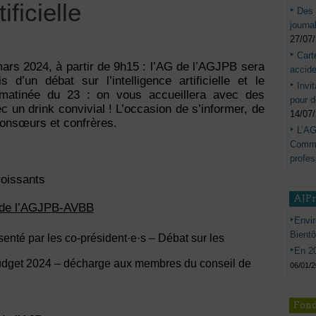
ificielle
Des 
journa
27/07
Cart
ars 2024, à partir de 9h15 : l’AG de l’AGJPB sera
accide
 d’un débat sur l’intelligence artificielle et le
Invi
 matinée du 23 : on vous accueillera avec des
pour d
c un drink convivial ! L’occasion de s’informer, de
14/07
consœurs et confrères.
L’AG
Commis
profes
roissants
AJP
 de l’AGJPB-AVBB
Envir
Bient
senté par les co-président·e·s – Débat sur les
En 20
udget 2024 – décharge aux membres du conseil de
06/01/
Fond