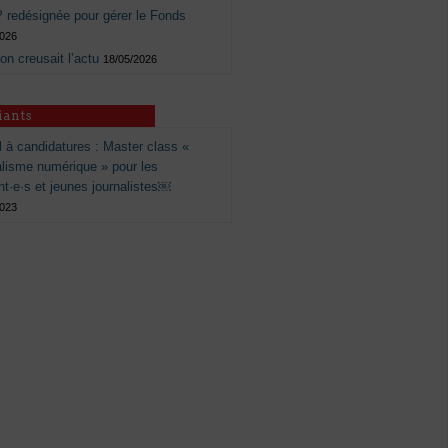
 redésignée pour gérer le Fonds
2026
 on creusait l’actu
18/05/2026
iants
 à candidatures : Master class «
alisme numérique » pour les
nt·e·s et jeunes journalistes￼
2023