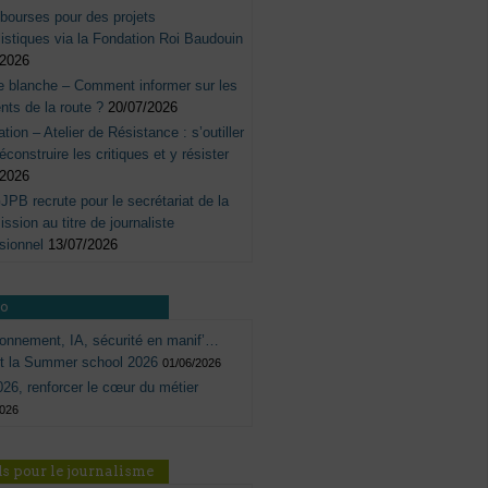
bourses pour des projets
listiques via la Fondation Roi Baudouin
/2026
e blanche – Comment informer sur les
nts de la route ?
20/07/2026
tation – Atelier de Résistance : s’outiller
éconstruire les critiques et y résister
/2026
JPB recrute pour le secrétariat de la
sion au titre de journaliste
sionnel
13/07/2026
ro
onnement, IA, sécurité en manif’…
ôt la Summer school 2026
01/06/2026
26, renforcer le cœur du métier
2026
s pour le journalisme