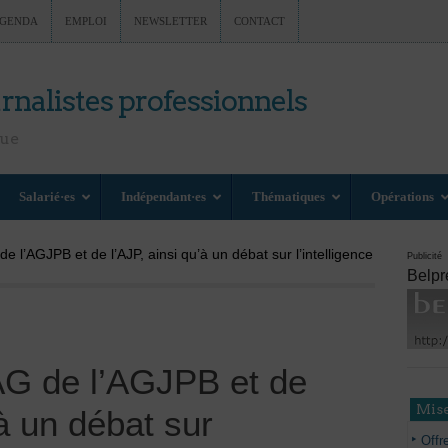
GENDA
EMPLOI
NEWSLETTER
CONTACT
rnalistes professionnels
nue
Salarié·es
Indépendant·es
Thématiques
Opérations
de l’AGJPB et de l’AJP, ainsi qu’à un débat sur l’intelligence
Publicité
Belpr
 AG de l’AGJPB et de
Mise
’à un débat sur
Offr