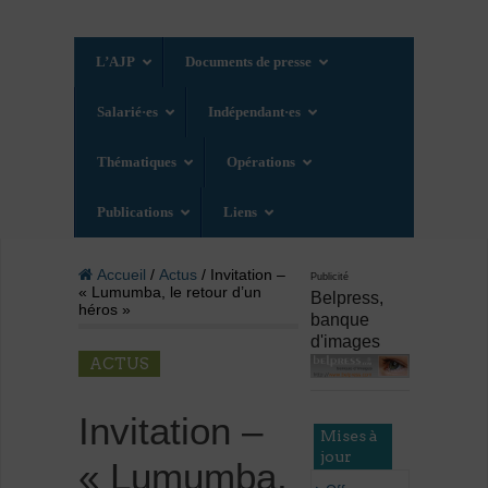
L’AJP
Documents de presse
Salarié·es
Indépendant·es
Thématiques
Opérations
Publications
Liens
Accueil
/
Actus
/ Invitation –
Publicité
« Lumumba, le retour d’un
Belpress,
héros »
banque
d'images
ACTUS
Invitation –
Mises à
jour
« Lumumba,