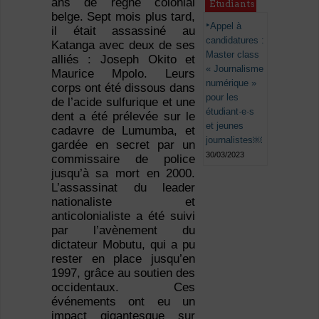
ans de règne colonial
Étudiants
belge. Sept mois plus tard,
Appel à
il était assassiné au
candidatures :
Katanga avec deux de ses
Master class
alliés : Joseph Okito et
« Journalisme
Maurice Mpolo. Leurs
numérique »
corps ont été dissous dans
pour les
de l’acide sulfurique et une
étudiant·e·s
dent a été prélevée sur le
et jeunes
cadavre de Lumumba, et
journalistes￼
gardée en secret par un
30/03/2023
commissaire de police
jusqu’à sa mort en 2000.
L’assassinat du leader
nationaliste et
anticolonialiste a été suivi
par l’avènement du
dictateur Mobutu, qui a pu
rester en place jusqu’en
1997, grâce au soutien des
occidentaux. Ces
événements ont eu un
impact gigantesque sur