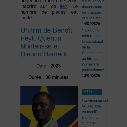
projection, merci de vous
s’outiller pour
inscrire sur ce
lien
. Le
déconstruire
nombre de places est
les critiques
limité.
et y résister
14/07/2026
Un film de Benoît
L’AGJPB
recrute pour
Feyt, Quentin
le secrétariat
Noirfalisse et
de la
Dieudo Hamadi
Commission
au titre de
journaliste
Date : 2023
professionnel
13/07/2026
Durée : 86 minutes
AJPro
Environnement,
IA, sécurité
en manif’…
Bientôt la
Summer