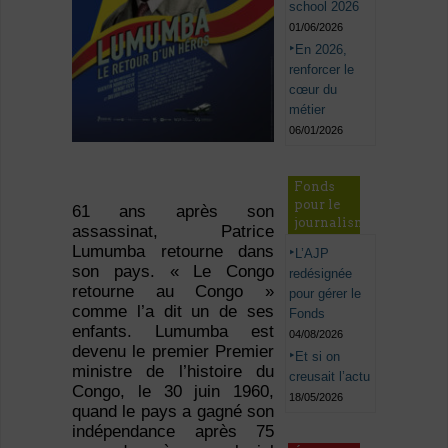
school 2026
01/06/2026
En 2026,
renforcer le
cœur du
métier
06/01/2026
Fonds
pour le
61 ans après son
journalisme
assassinat, Patrice
Lumumba retourne dans
L’AJP
son pays. « Le Congo
redésignée
retourne au Congo »
pour gérer le
comme l’a dit un de ses
Fonds
enfants. Lumumba est
04/08/2026
devenu le premier Premier
Et si on
ministre de l’histoire du
creusait l’actu
Congo, le 30 juin 1960,
18/05/2026
quand le pays a gagné son
indépendance après 75