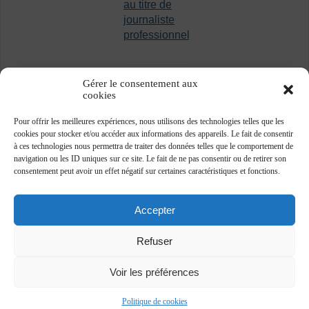
au titre de
journaliste
professionnel
Gérer le consentement aux
cookies
Pour offrir les meilleures expériences, nous utilisons des technologies telles que les
cookies pour stocker et/ou accéder aux informations des appareils. Le fait de consentir
à ces technologies nous permettra de traiter des données telles que le comportement de
navigation ou les ID uniques sur ce site. Le fait de ne pas consentir ou de retirer son
consentement peut avoir un effet négatif sur certaines caractéristiques et fonctions.
Accepter
Refuser
Voir les préférences
Association des journalistes professionnels -
www.ajp.be - ©2018 -
Plan du site
-
Vie privée
Politique de cookies