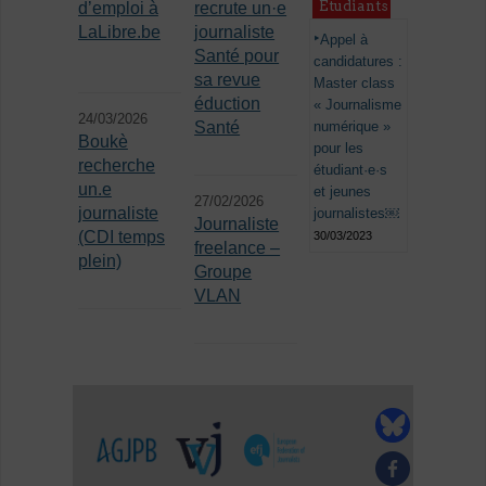
Étudiants
d’emploi à
recrute un·e
LaLibre.be
journaliste
Appel à
Santé pour
candidatures :
sa revue
Master class
éduction
« Journalisme
24/03/2026
Santé
numérique »
Boukè
pour les
recherche
étudiant·e·s
un.e
et jeunes
27/02/2026
journaliste
journalistes￼
Journaliste
(CDI temps
30/03/2023
freelance –
plein)
Groupe
VLAN