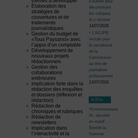
thèmes à développer
s’outiller pour
Élaboration des
déconstruire
stratégies de
les critiques
couvertures et de
et y résister
traitements
14/07/2026
journalistiques
L’AGJPB
Gestion du budget de
recrute pour
«Tous Paysans!» avec
l’appui d’un comptable
le secrétariat
Développement de
de la
nouveaux projets
Commission
rédactionnels
au titre de
Gestion des
journaliste
collaborations
professionnel
extérieures
13/07/2026
Implication forte dans la
rédaction des enquêtes
et dossiers (réflexion et
AJPro
rédaction)
Rédaction de
Environnement,
chroniques et rubriques
IA, sécurité
Rédaction de
en manif’…
newsletters
Bientôt la
Implication dans
l’interactivité et la
Summer