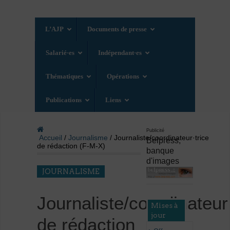
L’AJP
Documents de presse
Salarié·es
Indépendant·es
Thématiques
Opérations
Publications
Liens
Publicité
Accueil
/
Journalisme
/ Journaliste/coordinateur·trice
Belpress,
de rédaction (F-M-X)
banque
d'images
JOURNALISME
Journaliste/coordinateur·
Mises à
jour
de rédaction