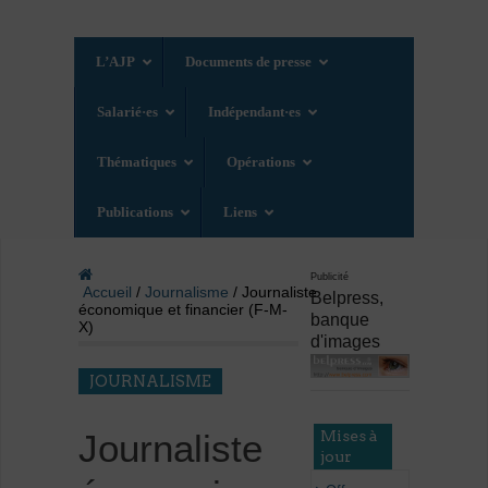
L’AJP
Documents de presse
Salarié·es
Indépendant·es
Thématiques
Opérations
Publications
Liens
Publicité
Accueil
/
Journalisme
/ Journaliste
Belpress,
économique et financier (F-M-
banque
X)
d'images
JOURNALISME
Mises à
Journaliste
jour