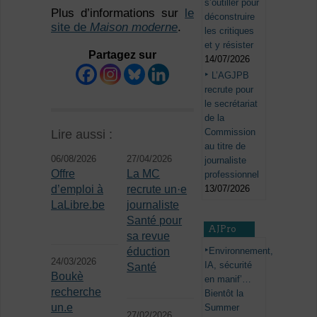
s’outiller pour
Plus d’informations sur
le
déconstruire
site de
Maison moderne
.
les critiques
et y résister
Partagez sur
14/07/2026
L’AGJPB
recrute pour
le secrétariat
de la
Commission
Lire aussi :
au titre de
06/08/2026
27/04/2026
journaliste
Offre
La MC
professionnel
13/07/2026
d’emploi à
recrute un·e
LaLibre.be
journaliste
Santé pour
AJPro
sa revue
Environnement,
éduction
24/03/2026
IA, sécurité
Santé
Boukè
en manif’…
recherche
Bientôt la
un.e
Summer
27/02/2026