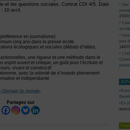
ie et les questions sociales. Contrat CDI 4/5. Date
Des 
: 10 avril.
journa
27/07
Cart
accide
Invi
e préférence en journalisme)
pour d
imum cinq ans dans la presse écrite
stions écologiques et sociales (débats d’idées,
14/07
L’AG
actionnelles, une rigueur et une méthode dans le
Commis
un esprit ouvert et critique, un goût pour l’écriture et
profes
ours, vivant et constructif
autonome, avec la volonté de s’investir pleinement
ernative et indépendante
AJP
e Demain le monde
.
Envir
Bient
Partagez sur
En 20
06/01/
Fond