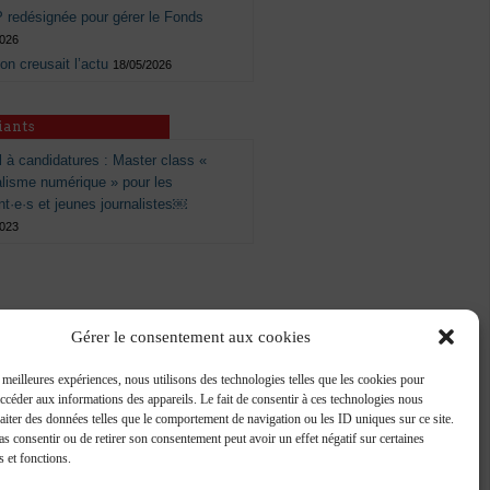
 redésignée pour gérer le Fonds
2026
 on creusait l’actu
18/05/2026
iants
 à candidatures : Master class «
alisme numérique » pour les
nt·e·s et jeunes journalistes￼
2023
Gérer le consentement aux cookies
s meilleures expériences, nous utilisons des technologies telles que les cookies pour
accéder aux informations des appareils. Le fait de consentir à ces technologies nous
raiter des données telles que le comportement de navigation ou les ID uniques sur ce site.
pas consentir ou de retirer son consentement peut avoir un effet négatif sur certaines
s et fonctions.