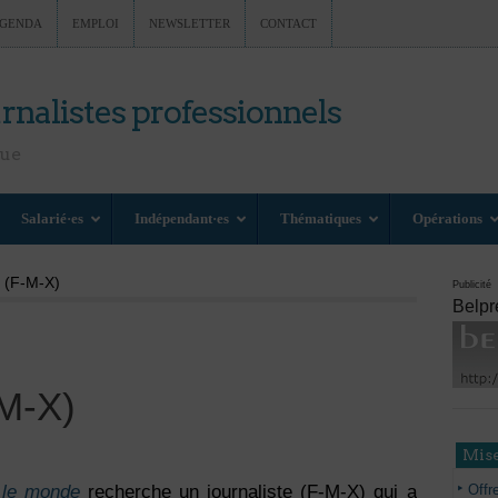
GENDA
EMPLOI
NEWSLETTER
CONTACT
rnalistes professionnels
nue
Salarié·es
Indépendant·es
Thématiques
Opérations
e (F-M-X)
Publicité
Belpr
-M-X)
Mise
Offr
 le monde
recherche un journaliste (F-M-X) qui a