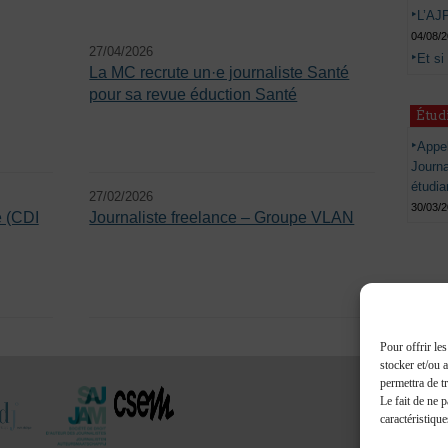
L’AJP
04/08/
27/04/2026
Et si
La MC recrute un·e journaliste Santé
pour sa revue éduction Santé
Étud
Appel
Journ
étudia
27/02/2026
30/03/
e (CDI
Journaliste freelance – Groupe VLAN
Pour offrir le
stocker et/ou 
permettra de t
Le fait de ne 
caractéristique