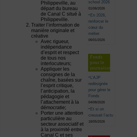
school 2026
Philippeville, au
départ du bureau
01/06/2026
de Canal C situé à
En 2026,
Philippeville.
renforcer le
Traiter l’information de
cœur du
manière originale et
métier
créative
06/01/2026
Avec rigueur,
indépendance
d’esprit et respect
Fonds
de tous nos
pour le
interlocuteurs;
journalisme
Appliquer les
consignes de la
L’AJP
chaîne, basées sur
redésignée
l’esprit critique,
pour gérer le
l’anticipation, la
Fonds
pédagogie et
l’attachement à la
04/08/2026
démocratie;
Et si on
Porter une attention
creusait l’actu
particulière au
18/05/2026
secteur associatif et
à la proximité entre
Canal C et ses