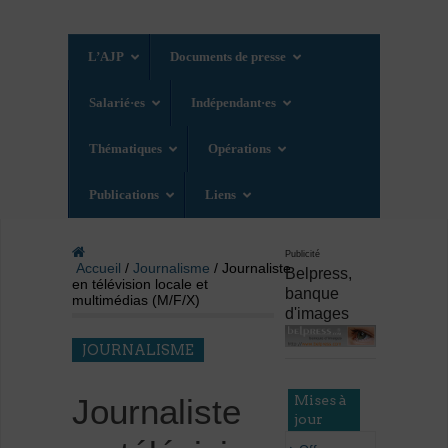
L’AJP
Documents de presse
Salarié·es
Indépendant·es
Thématiques
Opérations
Publications
Liens
Publicité
Accueil
/
Journalisme
/ Journaliste
Belpress,
en télévision locale et
banque
multimédias (M/F/X)
d'images
JOURNALISME
Mises à
Journaliste
jour