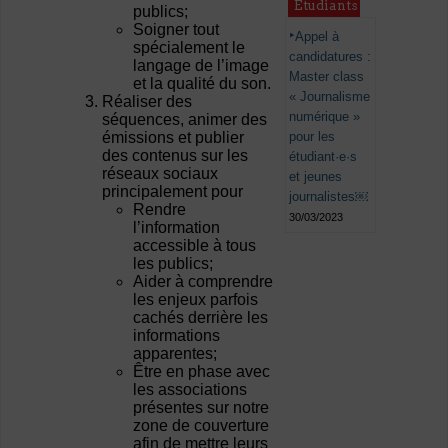
Étudiants
publics;
Soigner tout
Appel à
spécialement le
candidatures :
langage de l’image
Master class
et la qualité du son.
« Journalisme
Réaliser des
numérique »
séquences, animer des
pour les
émissions et publier
des contenus sur les
étudiant·e·s
réseaux sociaux
et jeunes
principalement pour
journalistes￼
Rendre
30/03/2023
l’information
accessible à tous
les publics;
Aider à comprendre
les enjeux parfois
cachés derrière les
informations
apparentes;
Être en phase avec
les associations
présentes sur notre
zone de couverture
afin de mettre leurs