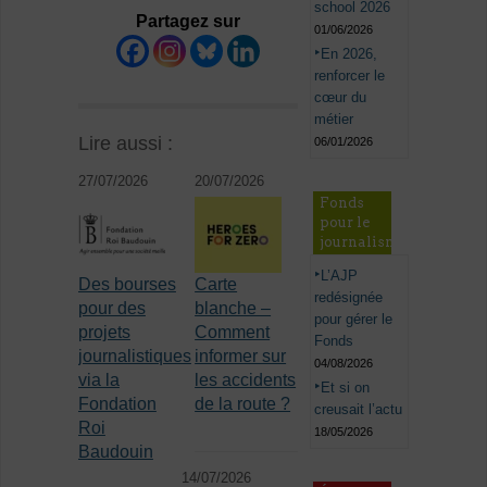
school 2026
Partagez sur
01/06/2026
En 2026,
renforcer le
cœur du
métier
Lire aussi :
06/01/2026
27/07/2026
20/07/2026
Fonds
pour le
journalisme
L’AJP
Des bourses
Carte
redésignée
pour des
blanche –
pour gérer le
projets
Comment
Fonds
journalistiques
informer sur
04/08/2026
via la
les accidents
Et si on
Fondation
de la route ?
creusait l’actu
Roi
18/05/2026
Baudouin
14/07/2026