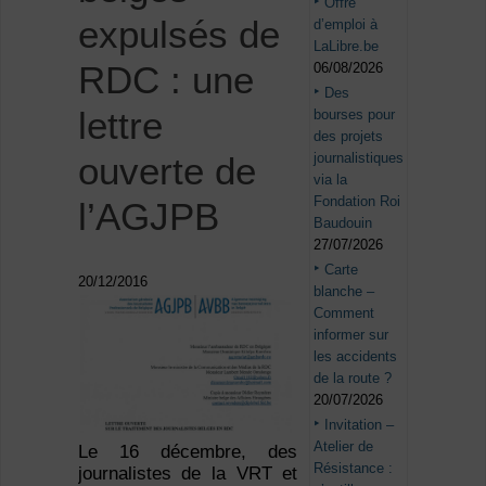
Offre
expulsés de
d’emploi à
LaLibre.be
RDC : une
06/08/2026
Des
lettre
bourses pour
des projets
journalistiques
ouverte de
via la
Fondation Roi
l’AGJPB
Baudouin
27/07/2026
Carte
20/12/2016
blanche –
Comment
informer sur
les accidents
de la route ?
20/07/2026
Invitation –
Atelier de
Le 16 décembre, des
Résistance :
journalistes de la VRT et