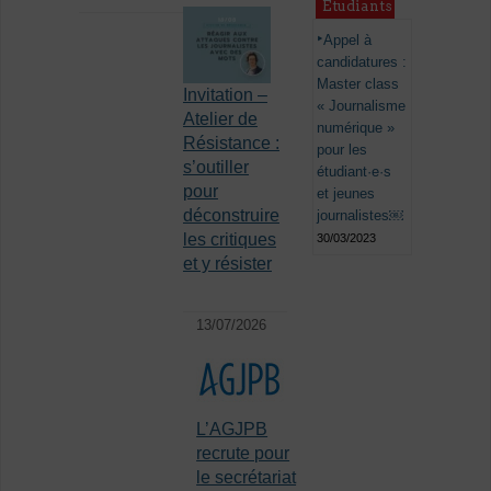
Étudiants
Appel à
candidatures :
Master class
Invitation –
« Journalisme
Atelier de
numérique »
Résistance :
pour les
s’outiller
étudiant·e·s
pour
et jeunes
déconstruire
journalistes￼
les critiques
30/03/2023
et y résister
13/07/2026
L’AGJPB
recrute pour
le secrétariat