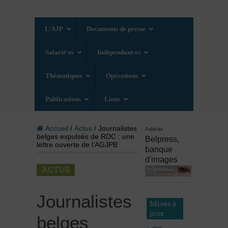
L’AJP
Documents de presse
Salarié·es
Indépendant·es
Thématiques
Opérations
Publications
Liens
Accueil
/
Actus
/ Journalistes
Publicité
belges expulsés de RDC : une
Belpress,
lettre ouverte de l’AGJPB
banque
d'images
ACTUS
Journalistes
Mises à
jour
belges