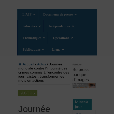
L’AJP
Documents de presse
Salarié·es
Indépendant·es
Thématiques
Opérations
Publications
Liens
Accueil
/
Actus
/ Journée
Publicité
mondiale contre l’impunité des
Belpress,
crimes commis à l’encontre des
banque
journalistes : transformer les
d'images
mots en actions
ACTUS
Mises à
Journée
jour