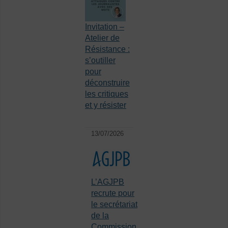
Invitation –
Atelier de
Résistance :
s’outiller
pour
déconstruire
les critiques
et y résister
13/07/2026
L’AGJPB
recrute pour
le secrétariat
de la
Commission