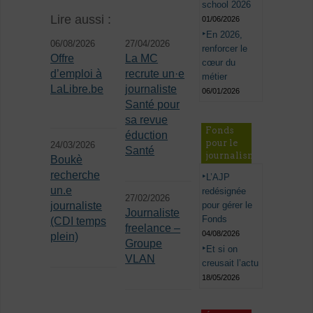
school 2026
Lire aussi :
01/06/2026
En 2026,
06/08/2026
27/04/2026
renforcer le
Offre
La MC
cœur du
d’emploi à
recrute un·e
métier
LaLibre.be
journaliste
06/01/2026
Santé pour
sa revue
Fonds
éduction
pour le
24/03/2026
Santé
journalisme
Boukè
recherche
L’AJP
un.e
redésignée
27/02/2026
pour gérer le
journaliste
Journaliste
Fonds
(CDI temps
freelance –
04/08/2026
plein)
Groupe
Et si on
VLAN
creusait l’actu
18/05/2026