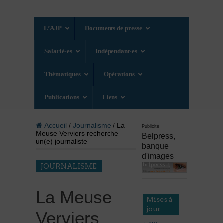
L’AJP
Documents de presse
Salarié·es
Indépendant·es
Thématiques
Opérations
Publications
Liens
Accueil
/
Journalisme
/ La
Publicité
Meuse Verviers recherche
Belpress,
un(e) journaliste
banque
d'images
JOURNALISME
La Meuse
Mises à
jour
Verviers