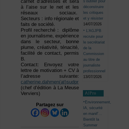
carnet d’adresses et sera
s’outiller pour
à l’aise sur le net et les
déconstruire
réseaux sociaux.
les critiques
Secteurs : info régionale et
et y résister
faits de société.
14/07/2026
Profil recherché : diplôme
L’AGJPB
en journalisme, expérience
recrute pour
dans le secteur, bonne
le secrétariat
plume, créativité, ténacité,
de la
facilité de contact, permis
Commission
B.
au titre de
Contact: Envoyez votre
journaliste
lettre de motivation + CV à
professionnel
l’adresse suivante:
13/07/2026
catherine.dahmen(at)sudpresse.be
(chef d’édition à La Meuse
Verviers)
AJPro
Environnement,
Partagez sur
IA, sécurité
en manif’…
Bientôt la
Summer