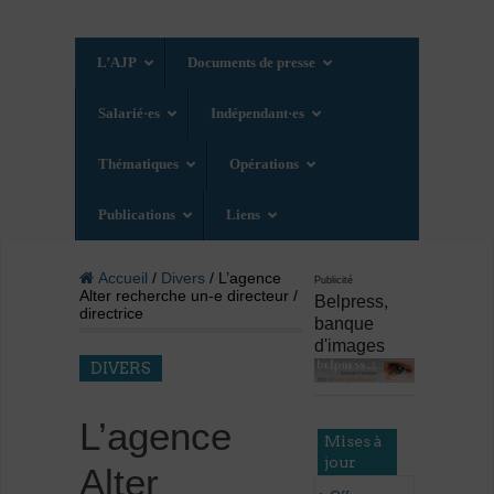
L’AJP
Documents de presse
Salarié·es
Indépendant·es
Thématiques
Opérations
Publications
Liens
Accueil
/
Divers
/ L’agence
Publicité
Alter recherche un-e directeur /
Belpress,
directrice
banque
d'images
DIVERS
L’agence
Mises à
jour
Alter