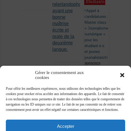
Étudiants
néerlandophone
ayant une
Appel à
candidatures :
bonne
Master class
maîtrise
« Journalisme
écrite et
numérique »
orale de la
pour les
deuxième
étudiant·e·s
langue.
et jeunes
journalistes￼
30/03/2023
Gérer le consentement aux
cookies
Pour offrir les meilleures expériences, nous utilisons des technologies telles que les
cookies pour stocker et/ou accéder aux informations des appareils. Le fait de consentir
à ces technologies nous permettra de traiter des données telles que le comportement de
navigation ou les ID uniques sur ce site. Le fait de ne pas consentir ou de retirer son
consentement peut avoir un effet négatif sur certaines caractéristiques et fonctions.
Accepter