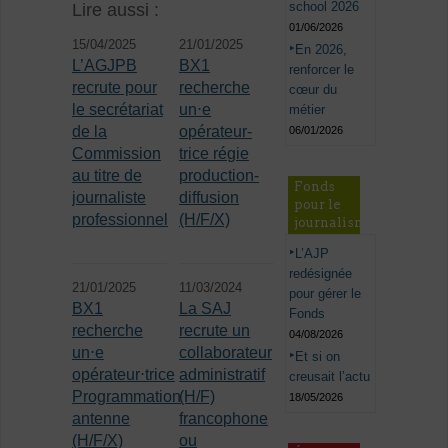
school 2026
Lire aussi :
01/06/2026
15/04/2025
21/01/2025
En 2026,
L’AGJPB
BX1
renforcer le
recrute pour
recherche
cœur du
le secrétariat
un⋅e
métier
de la
opérateur-
06/01/2026
Commission
trice régie
au titre de
production-
Fonds
journaliste
diffusion
pour le
professionnel
(H/F/X)
journalisme
L’AJP
redésignée
21/01/2025
11/03/2024
pour gérer le
BX1
La SAJ
Fonds
recherche
recrute un
04/08/2026
un⋅e
collaborateur
Et si on
opérateur⋅trice
administratif
creusait l’actu
Programmation
(H/F)
18/05/2026
antenne
francophone
(H/F/X)
ou