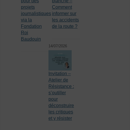
pour des
blanche –
projets
Comment
journalistiques
informer sur
via la
les accidents
Fondation
de la route ?
Roi
Baudouin
14/07/2026
Invitation –
Atelier de
Résistance :
s’outiller
pour
déconstruire
les critiques
et y résister