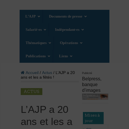
L’AJP
Documents de presse
Salarié·es
Indépendant·es
Thématiques
Opérations
Publications
Liens
Accueil
/
Actus
/ L’AJP a 20
Publicité
ans et les a fêtés !
Belpress,
banque
d'images
ACTUS
L’AJP a 20
Mises à
ans et les a
jour