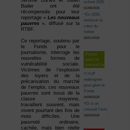
Jérôme Durant et Julien
school 2026
Bader ont été
01/06/2026
récompensés pour leur
En 2026,
reportage «
Les nouveaux
renforcer le
pauvres
», diffusé sur la
cœur du
RTBF.
métier
06/01/2026
Ce reportage, soutenu par
le Fonds pour le
journalisme, interroge les
Fonds
nouvelles formes de
pour le
vulnérabilité sociale.
journalisme
Victimes de l’explosion
L’AJP
des loyers et de la
redésignée
précarisation du marché
pour gérer le
de l’emploi, ces nouveaux
Fonds
pauvres sont issus de la
04/08/2026
classe moyenne,
Et si on
travaillent souvent, mais
creusait l’actu
vivent pourtant des fins de
mois difficiles. Une
18/05/2026
pauvreté ordinaire,
cachée, mais bien réelle