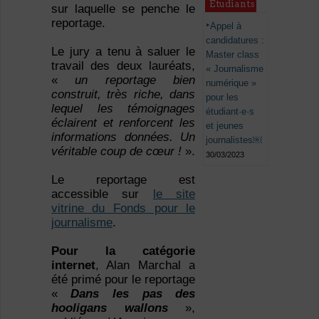
Étudiants
sur laquelle se penche le
reportage.
Appel à
candidatures :
Le jury a tenu à saluer le
Master class
travail des deux lauréats,
« Journalisme
«
un reportage bien
numérique »
construit, très riche, dans
pour les
lequel les témoignages
étudiant·e·s
éclairent et renforcent les
et jeunes
informations données. Un
journalistes￼
véritable coup de cœur !
».
30/03/2023
Le reportage est
accessible sur
le site
vitrine du Fonds pour le
journalisme
.
Pour la catégorie
internet
, Alan Marchal a
été primé pour le reportage
«
Dans les pas des
hooligans wallons
»,