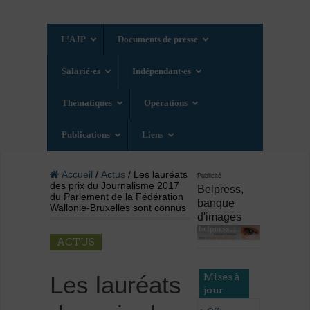
L’AJP
Documents de presse
Salarié·es
Indépendant·es
Thématiques
Opérations
Publications
Liens
Accueil
/
Actus
/ Les lauréats
Publicité
des prix du Journalisme 2017
Belpress,
du Parlement de la Fédération
banque
Wallonie-Bruxelles sont connus
d'images
ACTUS
Mises à
Les lauréats
jour