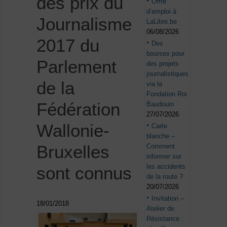
des prix du
Offre
d’emploi à
Journalisme
LaLibre.be
06/08/2026
2017 du
Des
bourses pour
Parlement
des projets
journalistiques
de la
via la
Fondation Roi
Fédération
Baudouin
27/07/2026
Wallonie-
Carte
blanche –
Bruxelles
Comment
informer sur
les accidents
sont connus
de la route ?
20/07/2026
Invitation –
18/01/2018
Atelier de
Résistance :